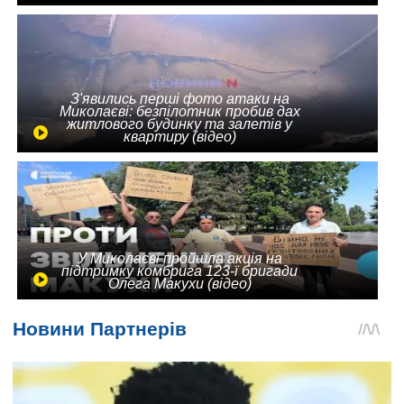
З'явились перші фото атаки на
Миколаєві: безпілотник пробив дах
житлового будинку та залетів у
квартиру (відео)
У Миколаєві пройшла акція на
підтримку комбрига 123-ї бригади
Олега Макухи (відео)