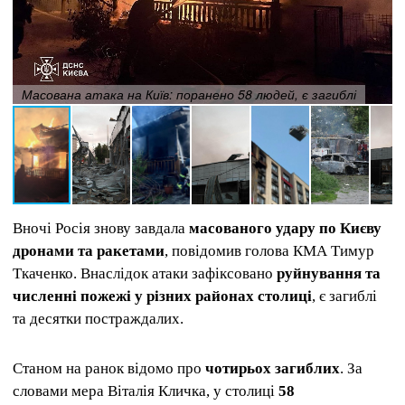
Масована атака на Київ: поранено 58 людей, є загиблі
Вночі Росія знову завдала
масованого удару по Києву
дронами та ракетами
, повідомив голова КМА Тимур
Ткаченко. Внаслідок атаки зафіксовано
руйнування та
численні пожежі у різних районах столиці
, є загиблі
та десятки постраждалих.
Станом на ранок відомо про
чотирьох загиблих
. За
словами мера Віталія Кличка, у столиці
58