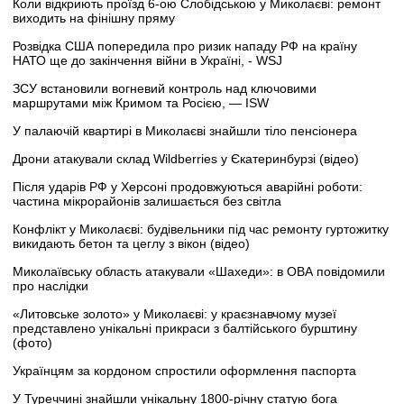
Коли відкриють проїзд 6-ою Слобідською у Миколаєві: ремонт
виходить на фінішну пряму
Розвідка США попередила про ризик нападу РФ на країну
НАТО ще до закінчення війни в Україні, - WSJ
ЗСУ встановили вогневий контроль над ключовими
маршрутами між Кримом та Росією, — ISW
У палаючій квартирі в Миколаєві знайшли тіло пенсіонера
Дрони атакували склад Wildberries у Єкатеринбурзі (відео)
Після ударів РФ у Херсоні продовжуються аварійні роботи:
частина мікрорайонів залишається без світла
Конфлікт у Миколаєві: будівельники під час ремонту гуртожитку
викидають бетон та цеглу з вікон (відео)
Миколаївську область атакували «Шахеди»: в ОВА повідомили
про наслідки
«Литовське золото» у Миколаєві: у краєзнавчому музеї
представлено унікальні прикраси з балтійського бурштину
(фото)
Українцям за кордоном спростили оформлення паспорта
У Туреччині знайшли унікальну 1800-річну статую бога