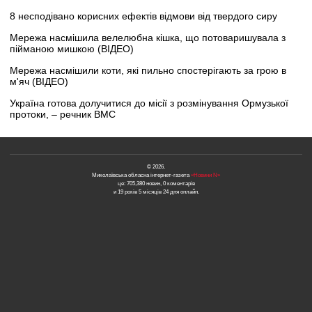
8 несподівано корисних ефектів відмови від твердого сиру
Мережа насмішила велелюбна кішка, що потоваришувала з
пійманою мишкою (ВІДЕО)
Мережа насмішили коти, які пильно спостерігають за грою в
м'яч (ВІДЕО)
Україна готова долучитися до місії з розмінування Ормузької
протоки, – речник ВМС
© 2026.
Миколаївська обласна інтернет-газета
«Новини N»
це: 705,380 новин, 0 коментарів
и 19 років 5 місяців 24 дня онлайн.