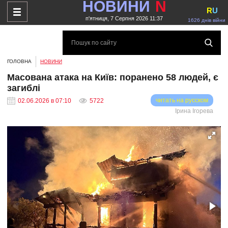
НОВИНИ
N
R
U
п'ятниця, 7 Серпня 2026 11:37
1626 днів війни
ГОЛОВНА
НОВИНИ
Масована атака на Київ: поранено 58 людей, є
загиблі
читать на русском
02.06.2026 в 07:10
5722
Ірина Ігорева