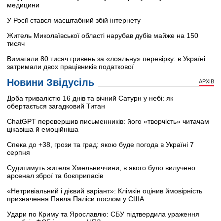
медицини
У Росії стався масштабний збій інтернету
Житель Миколаївської області нарубав дубів майже на 150
тисяч
Вимагали 80 тисяч гривень за «лояльну» перевірку: в Україні
затримали двох працівників податкової
Новини Звідусіль
АРХІВ
Доба тривалістю 16 днів та вічний Сатурн у небі: як
обертається загадковий Титан
ChatGPT перевершив письменників: його «творчість» читачам
цікавіша й емоційніша
Спека до +38, грози та град: якою буде погода в Україні 7
серпня
Судитимуть жителя Хмельниччини, в якого було вилучено
арсенал зброї та боєприпасів
«Нетривіальний і дієвий варіант»: Клімкін оцінив ймовірність
призначення Павла Паліси послом у США
Удари по Криму та Ярославлю: СБУ підтвердила ураження