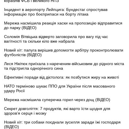
кораблів ФСБ і великого НПЗ
Інцидент в аеропорту Лейпцига: Бундестаг спростував
інформацію про боєприпаси на борту літака
Мережа насмішила реакція хаски на пропозицію відправитися
до парку (ВІДЕО)
Соломія Вітвіцька відверто заговорила про вагу під час
вагітності та скільки кіло вже набрала
Новий хіт: папуга вирішив допомогти арбітру проконтролювати
футболістів (ВІДЕО)
Леся Нікітюк приїхала з нареченим-військовим до рідного міста
та підстригла однорічного сина
Ефективні поради від дієтолога: як позбутися жиру на животі
НАТО терміново шукає ППО для України після масованого
удару Росії
Мережа насмішила суперечка горил через дощ (ВІДЕО)
Секрет довголіття: 7 продуктів, які варто їсти щодня для
здоров’я серця і мозку
Новий хіт: три собаки поєднали зусилля заради їжі господаря
(ВІДЕО)