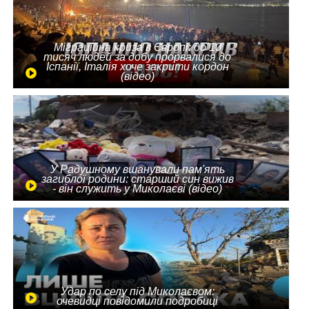
Міграційна криза в Європі: до 10
тисяч людей за добу прорвалися до
Іспанії, Італія хоче закрити кордон
(відео)
У Радушному вшанували пам'ять
загиблої родини: старший син вижив
- він служить у Миколаєві (відео)
Удар по селу під Миколаєвом:
очевидці повідомили подробиці