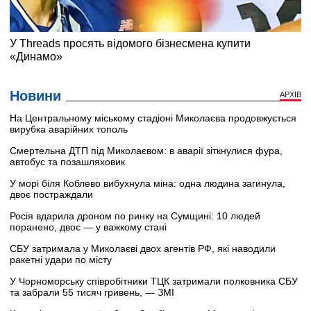
Новини
АРХІВ
На Центральному міському стадіоні Миколаєва продовжується
вирубка аварійних тополь
Смертельна ДТП під Миколаєвом: в аварії зіткнулися фура,
автобус та позашляховик
У морі біля Коблево вибухнула міна: одна людина загинула,
двоє постраждали
Росія вдарила дроном по ринку на Сумщині: 10 людей
поранено, двоє — у важкому стані
СБУ затримала у Миколаєві двох агентів РФ, які наводили
ракетні удари по місту
У Чорноморську співробітники ТЦК затримали полковника СБУ
та забрали 55 тисяч гривень, — ЗМІ