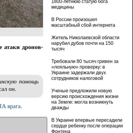
1800-летнюю статую бога
медицины
В России произошел
масштабный сбой интернета
Житель Николаевской области
нарубил дубов почти на 150
е атаки дронов-
тысяч
Требовали 80 тысяч гривен за
«лояльную» проверку: в
Украине задержали двух
сотрудников налоговой
инскую помощь
сал он.
Ученые предложили новую
версию происхождения жизни
на Земле: могла возникнуть
ЛА врага.
дважды
В Украине впервые пересадили
сердце ребенку после операции
Фонтена