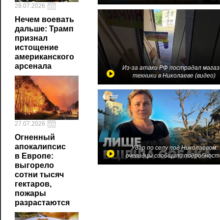
28.07.2026
Нечем воевать
дальше: Трамп
признал
истощение
американского
арсенала
Из-за атаки РФ пострадал магаз
техники в Николаеве (видео)
27.07.2026
Огненный
апокалипсис
Удар по селу под Николаевом:
в Европе:
очевидцы сообщили подробност
выгорело
сотни тысяч
гектаров,
пожары
разрастаются