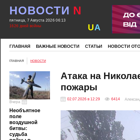
НОВОСТИ
N
пятница, 7 Августа 2026 06:13
U
A
1626 дней войны
ГЛАВНАЯ
ВАЖНЫЕ НОВОСТИ
СТАТЬИ
НОВОСТИ ОТ
ГЛАВНАЯ
НОВОСТИ
Атака на Никола
пожары
02.07.2026 в 12:29
6414
Алексан
Вчера
Необъятное
поле
воздушной
битвы:
судьба