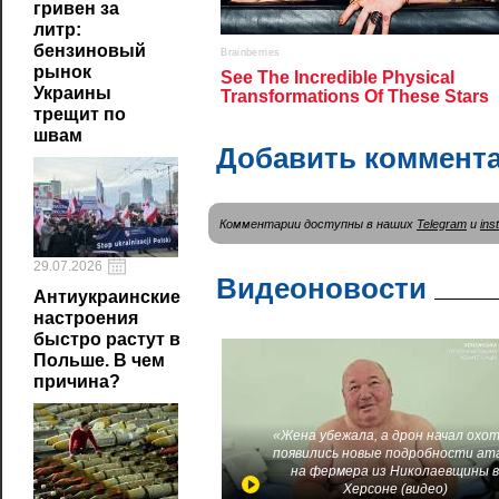
гривен за
литр:
бензиновый
рынок
Украины
трещит по
швам
Добавить коммент
Комментарии доступны в наших
Telegram
и
ins
29.07.2026
Видеоновости
Антиукраинские
настроения
быстро растут в
Польше. В чем
причина?
«Жена убежала, а дрон начал охот
появились новые подробности ат
на фермера из Николаевщины 
Херсоне (видео)