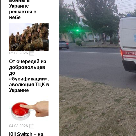
войны в
Украине
решается в
небе
05.08.2026
От очередей из
добровольцев
до
«бусификации»:
эволюция ТЦК в
Украине
04.08.2026
Кill Switch – на