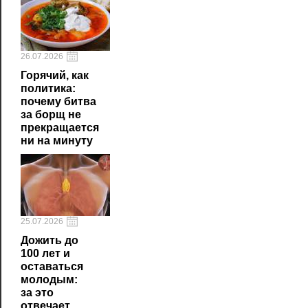
26.07.2026
Горячий, как
политика:
почему битва
за борщ не
прекращается
ни на минуту
25.07.2026
Дожить до
100 лет и
оставаться
молодым:
за это
отвечает