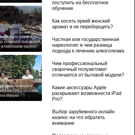
поступить на бесплатное
обучение
Как носить яркий женский
аромат и не переборщить?
м почтили память
Частная или государственная
и: старший сын выжил
наркология: в чем разница
 в Николаеве (видео)
подхода к лечению алкоголизма
Чем профессиональный
сварочный полуавтомат
отличается от бытовой модели?
ве прошла акция в
Какие аксессуары Apple
мбрига 123-й бригады
раскрывают возможности iPad
ега Макухи
Pro?
Выбор зарубежного онлайн
казино: на что обратить
внимание