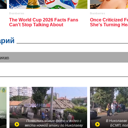
арий
tagram
.
у»:
аки
в
Появились новые фото и видео с
В Николаеве
места ночной атаки по Николаеву
БСМП, по