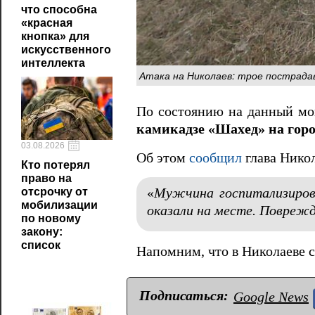
что способна
«красная
кнопка» для
искусственного
интеллекта
Атака на Николаев: трое пострада
По состоянию на данный м
камикадзе «Шахед» на горо
03.08.2026
Об этом
сообщил
глава Нико
Кто потерял
право на
отсрочку от
«
Мужчина госпитализиров
мобилизации
оказали на месте. Повреж
по новому
закону:
список
Напомним, что в Николаеве 
Подписаться:
Google News