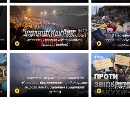
Миграционный кризис в Европе: до 10
тысяч человек за сутки прорвались в
В Радушно
ин
Испанию, Италия хочет закрыть
погибшей семь
границу (видео)
— он служит
Появились первые фото атаки на
Николаев: беспилотник пробил крышу
В Николае
жилого дома и залетел в квартиру
поддержку ко
и
(видео)
Ол