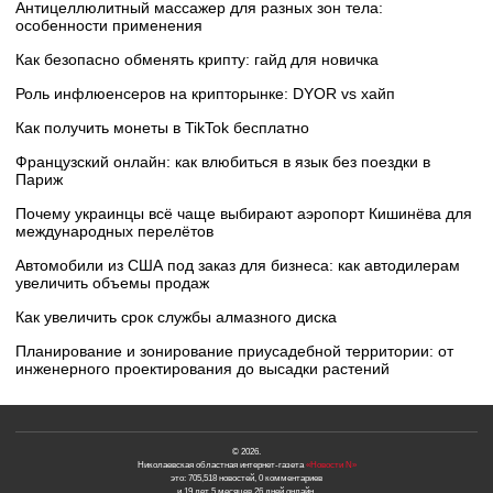
Антицеллюлитный массажер для разных зон тела:
особенности применения
Как безопасно обменять крипту: гайд для новичка
Роль инфлюенсеров на крипторынке: DYOR vs хайп
Как получить монеты в TikTok бесплатно
Французский онлайн: как влюбиться в язык без поездки в
Париж
Почему украинцы всё чаще выбирают аэропорт Кишинёва для
международных перелётов
Автомобили из США под заказ для бизнеса: как автодилерам
увеличить объемы продаж
Как увеличить срок службы алмазного диска
Планирование и зонирование приусадебной территории: от
инженерного проектирования до высадки растений
© 2026.
Николаевская областная интернет-газета
«Новости N»
это: 705,518 новостей, 0 комментариев
и 19 лет 5 месяцев 26 дней онлайн.