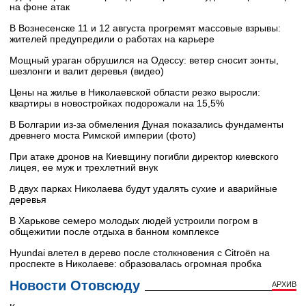
на фоне атак
В Вознесенске 11 и 12 августа прогремят массовые взрывы:
жителей предупредили о работах на карьере
Мощный ураган обрушился на Одессу: ветер сносит зонты,
шезлонги и валит деревья (видео)
Цены на жилье в Николаевской области резко выросли:
квартиры в новостройках подорожали на 15,5%
В Болгарии из-за обмеления Дуная показались фундаменты
древнего моста Римской империи (фото)
При атаке дронов на Киевщину погибли директор киевского
лицея, ее муж и трехлетний внук
В двух парках Николаева будут удалять сухие и аварийные
деревья
В Харькове семеро молодых людей устроили погром в
общежитии после отдыха в банном комплексе
Hyundai влетел в дерево после столкновения с Citroën на
проспекте в Николаеве: образовалась огромная пробка
Новости Отовсюду
АРХИВ