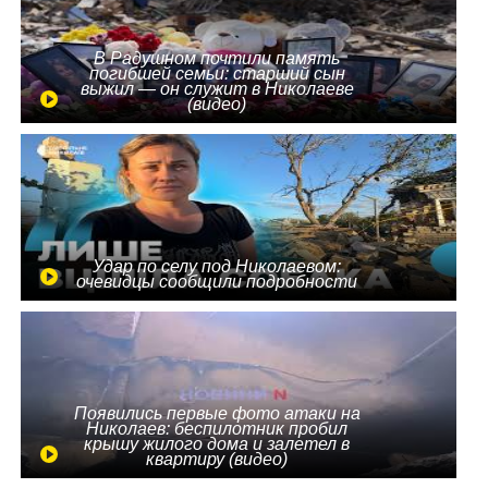
В Радушном почтили память
погибшей семьи: старший сын
выжил — он служит в Николаеве
(видео)
Удар по селу под Николаевом:
очевидцы сообщили подробности
Появились первые фото атаки на
Николаев: беспилотник пробил
крышу жилого дома и залетел в
квартиру (видео)