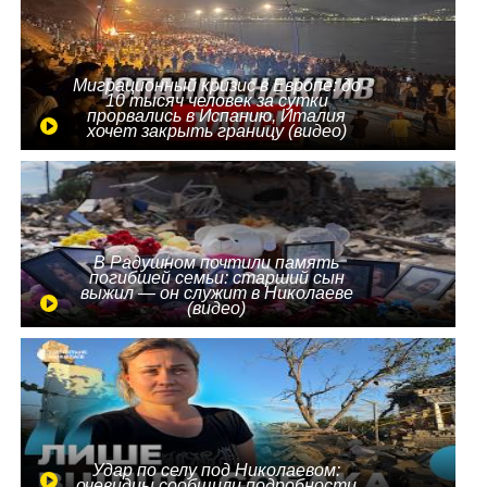
Миграционный кризис в Европе: до
10 тысяч человек за сутки
прорвались в Испанию, Италия
хочет закрыть границу (видео)
В Радушном почтили память
погибшей семьи: старший сын
выжил — он служит в Николаеве
(видео)
Удар по селу под Николаевом:
очевидцы сообщили подробности