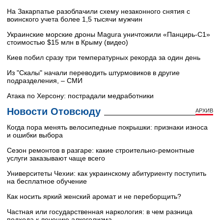
На Закарпатье разоблачили схему незаконного снятия с
воинского учета более 1,5 тысячи мужчин
Украинские морские дроны Magura уничтожили «Панцирь-С1»
стоимостью $15 млн в Крыму (видео)
Киев побил сразу три температурных рекорда за один день
Из "Скалы" начали переводить штурмовиков в другие
подразделения, – СМИ
Атака по Херсону: пострадали медработники
Новости Отовсюду
АРХИВ
Когда пора менять велосипедные покрышки: признаки износа
и ошибки выбора
Сезон ремонтов в разгаре: какие строительно-ремонтные
услуги заказывают чаще всего
Университеты Чехии: как украинскому абитуриенту поступить
на бесплатное обучение
Как носить яркий женский аромат и не переборщить?
Частная или государственная наркология: в чем разница
подхода к лечению алкоголизма