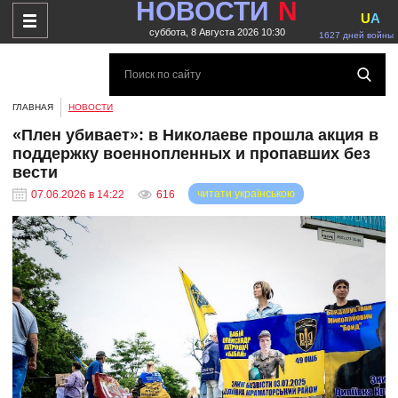
НОВОСТИ
N
U
A
суббота, 8 Августа 2026 10:30
1627 дней войны
ГЛАВНАЯ
НОВОСТИ
«Плен убивает»: в Николаеве прошла акция в
поддержку военнопленных и пропавших без
вести
читати українською
07.06.2026 в 14:22
616