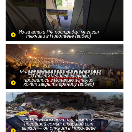
Из-за атаки РФ пострадал магазин
техники в Николаеве (видео)
Миграционный кризис в Европе: до
10 тысяч человек за сутки
прорвались в Испанию, Италия
хочет закрыть границу (видео)
В Радушном почтили память
погибшей семьи: старший сын
выжил — он служит в Николаеве