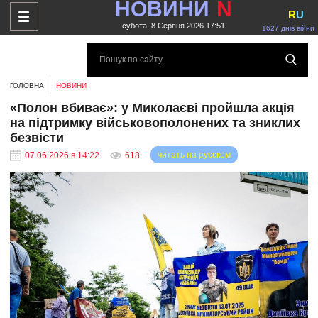
НОВИНИ
N
R
U
субота, 8 Серпня 2026 17:51
1627 днів війни
ГОЛОВНА
НОВИНИ
«Полон вбиває»: у Миколаєві пройшла акція
на підтримку військовополонених та зниклих
безвісти
читать на русском
07.06.2026 в 14:22
618