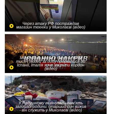
Через атаку РФ постраждав
магазин техніки у Миколаєві (відео)
Міграційна криза в Європі: до 10
тисяч людей за добу прорвалися до
Іспанії, Італія хоче закрити кордон
(відео)
У Радушному вшанували пам'ять
загиблої родини: старший син вижив
- він служить у Миколаєві (відео)