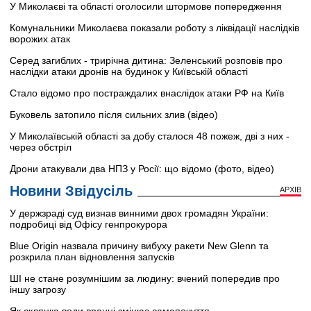
У Миколаєві та області оголосили штормове попередження
Комунальники Миколаєва показали роботу з ліквідації наслідків
ворожих атак
Серед загиблих - трирічна дитина: Зеленський розповів про
наслідки атаки дронів на будинок у Київській області
Стало відомо про постраждалих внаслідок атаки РФ на Київ
Буковель затопило після сильних злив (відео)
У Миколаївській області за добу сталося 48 пожеж, дві з них -
через обстріл
Дрони атакували два НПЗ у Росії: що відомо (фото, відео)
Новини Звідусіль
АРХІВ
У держзраді суд визнав винними двох громадян України:
подробиці від Офісу генпрокурора
Blue Origin назвала причину вибуху ракети New Glenn та
розкрила план відновлення запусків
ШІ не стане розумнішим за людину: вчений попередив про
іншу загрозу