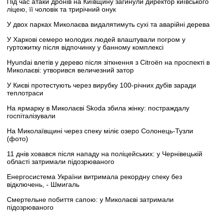
Під час атаки дронів на Київщину загинули директор київського
ліцею, її чоловік та трирічний онук
У двох парках Миколаєва видалятимуть сухі та аварійні дерева
У Харкові семеро молодих людей влаштували погром у
гуртожитку після відпочинку у банному комплексі
Hyundai влетів у дерево після зіткнення з Citroën на проспекті в
Миколаєві: утворився величезний затор
У Києві протестують через вирубку 100-річних дубів заради
теплотраси
На ярмарку в Миколаєві Skoda збила жінку: постраждалу
госпіталізували
На Миколаївщині через спеку міліє озеро Солонець-Тузли
(фото)
11 днів ховався після нападу на поліцейських: у Чернівецькій
області затримали підозрюваного
Енергосистема України витримала рекордну спеку без
відключень, - Шмигаль
Смертельне побиття сапою: у Миколаєві затримали
підозрюваного