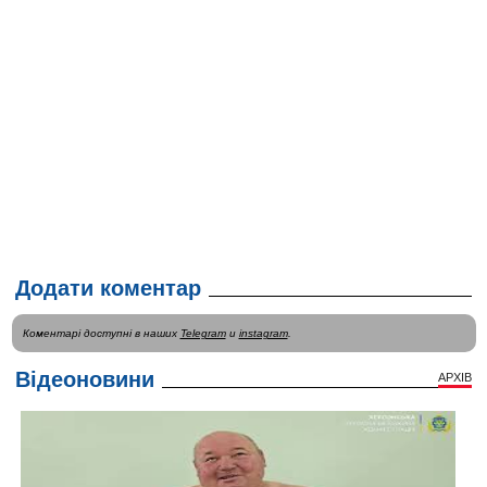
Додати коментар
Коментарі доступні в наших
Telegram
и
instagram
.
Відеоновини
АРХІВ