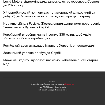
Lucid Motors відтермінувала запуск електрокросовера Cosmos
до 2027 року
У Чорнобильській зоні орудує ненажерливий хижак, який за
добу з’їдає більше своєї ваги: що відомо про цю тварину
Не лише війна з Росією: Жовква оприлюднив теми переговорів
Зеленського і Вучича в Сербії
Корейський виробник чипів інвестує $38 млрд, щоб удвічі
збільшити обсяги виробництва
Російський дрон атакував лікарню в Херсоні: є постраждалі
Зеленський уперше прибув до Сербії
Може нашкодити здоров'ю: наскільки небезпечно їсти старий
мед
© 2026.
Миколаївська обласна інтернет-газета
«Новини N»
це: 705,498 новин, 0 коментарів
и 19 років 5 місяців 25 днів онлайн.