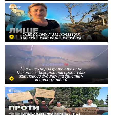
Удар по селу під Миколаєвом:
очевидці повідомили подробиці
З'явились перші фото атаки на
Миколаєві: безпілотник пробив дах
житлового будинку та залетів у
квартиру (відео)
У Миколаєві пройшла акція на