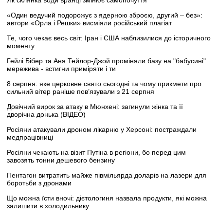
Як склянка води вранці змінює самопочуття
«Один ведучий подорожує з ядерною зброєю, другий – без»:
автори «Орла і Решки» висміяли російський плагіат
Те, чого чекає весь світ: Іран і США наблизилися до історичного
моменту
Гейлі Бібер та Аня Тейлор-Джой проміняли базу на "бабусині"
мережива - встигни приміряти і ти
8 серпня: яке церковне свято сьогодні та чому прикмети про
сильний вітер раніше пов’язували з 21 серпня
Довічний вирок за атаку в Мюнхені: загинули жінка та її
дворічна донька (ВІДЕО)
Росіяни атакували дроном лікарню у Херсоні: постраждали
медпрацівниці
Росіяни чекають на візит Путіна в регіони, бо перед цим
завозять тонни дешевого бензину
Пентагон витратить майже півмільярда доларів на лазери для
боротьби з дронами
Що можна їсти вночі: дієтологиня назвала продукти, які можна
залишити в холодильнику