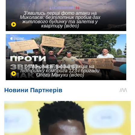
З'явились перші фото атаки на
Миколаєві: безпілотник пробив дах
житлового будинку та залетів у
квартиру (відео)
У Миколаєві пройшла акція на
підтримку комбрига 123-ї бригади
Олега Макухи (відео)