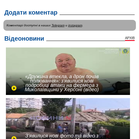
Додати коментар
Коментарі доступні в наших
Telegram
и
instagram
.
Відеоновини
АРХІВ
«Дружина втекла, а дрон почав
полювання»: з'явилися нові
подробиці атаки на фермера з
Миколаївщини у Херсоні (відео)
З'явилися нові фото та відео з