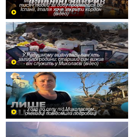
Міграційна криза в Європі: до 10
тисяч людей за добу прорвалися до
Іспанії, Італія хоче закрити кордон
(відео)
У Радушному вшанували пам'ять
загиблої родини: старший син вижив
- він служить у Миколаєві (відео)
Удар по селу під Миколаєвом:
очевидці повідомили подробиці