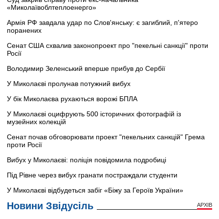
«Миколаївоблтеплоенерго»
Армія РФ завдала удар по Слов'янську: є загиблий, п'ятеро
поранених
Сенат США схвалив законопроект про "пекельні санкції" проти
Росії
Володимир Зеленський вперше прибув до Сербії
У Миколаєві пролунав потужний вибух
У бік Миколаєва рухаються ворожі БПЛА
У Миколаєві оцифрують 500 історичних фотографій із
музейних колекцій
Сенат почав обговорювати проект "пекельних санкцій" Грема
проти Росії
Вибух у Миколаєві: поліція повідомила подробиці
Під Рівне через вибух гранати постраждали студенти
У Миколаєві відбудеться забіг «Біжу за Героїв України»
Новини Звідусіль
АРХІВ