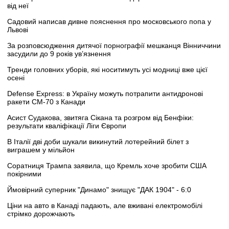
від неї
Садовий написав дивне пояснення про московського попа у
Львові
За розповсюдження дитячої порнографії мешканця Вінниччини
засудили до 9 років ув’язнення
Тренди головних уборів, які носитимуть усі модниці вже цієї
осені
Defense Express: в Україну можуть потрапити антидронові
ракети CM-70 з Канади
Асист Судакова, звитяга Сікана та розгром від Бенфіки:
результати кваліфікації Ліги Європи
В Італії дві доби шукали викинутий лотерейний білет з
виграшем у мільйон
Соратниця Трампа заявила, що Кремль хоче зробити США
покірними
Ймовірний суперник "Динамо" знищує "ДАК 1904" - 6:0
Ціни на авто в Канаді падають, але вживані електромобілі
стрімко дорожчають