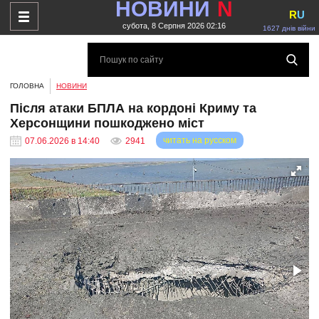
НОВИНИ
N
R
U
субота, 8 Серпня 2026 02:16
1627 днів війни
ГОЛОВНА
НОВИНИ
Після атаки БПЛА на кордоні Криму та
Херсонщини пошкоджено міст
читать на русском
07.06.2026 в 14:40
2941