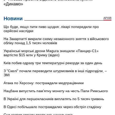
Новини
АРХІВ
Що буде, якщо пити пиво щодня: лікарі попередили про
серйозні наслідки
На Закарпатті викрили схему незаконного зняття з військового
обліку понад 1,5 тисяч чоловіків
Українські морські дрони Magura знищили «Панцир-С1»
вартістю $15 млн у Криму (відео)
Київ побив одразу три температурні рекорди за один день
З "Скелі" почали переводити штурмовиків в інші підрозділи, –
ЗМІ
Атака по Херсону: постраждали медпрацівники
Нацбанк випустить пам'ятну монету на честь Папи Римського
В Україні для першокласників виплатять по 5 тисяч гривень
В Одесі побільшало постраждалих через обстріл стадіону
Суд закрив справу проти екс-начальника