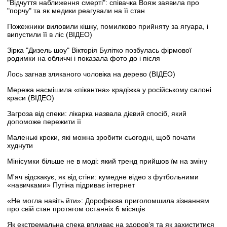
"Відчуття наближення смерті": співачка Вояж заявила про
"порчу" та як медики реагували на її стан
Пожежники виловили кішку, помилково прийняту за ягуара, і
випустили її в ліс (ВІДЕО)
Зірка "Дизель шоу" Вікторія Булітко позбулась фірмової
родимки на обличчі і показала фото до і після
Лось загнав зляканого чоловіка на дерево (ВІДЕО)
Мережа насмішила «пікантна» крадіжка у російському салоні
краси (ВІДЕО)
Загроза від спеки: лікарка назвала дієвий спосіб, який
допоможе пережити її
Маленькі кроки, які можна зробити сьогодні, щоб почати
худнути
Мінісумки більше не в моді: який тренд прийшов їм на зміну
М'яч відскакує, як від стіни: кумедне відео з футбольними
«навичками» Путіна підриває інтернет
«Не могла навіть йти»: Дорофєєва приголомшила зізнанням
про свій стан протягом останніх 6 місяців
Як екстремальна спека впливає на здоров’я та як захиститися