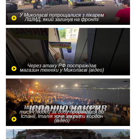
У Миколаєві попрощалися з лікарем
ЛШМД, який загинув на фронті
Через атаку РФ постраждав
магазин техніки у Миколаєві (відео)
Міграційна криза в Європі: до 10
тисяч людей за добу прорвалися до
Іспанії, Італія хоче закрити кордон
(відео)