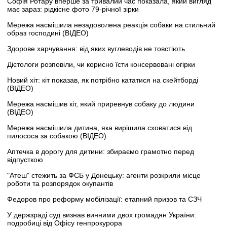
Софія Ротару вперше за тривалий час показала, який вигляд
має зараз: рідкісне фото 79-річної зірки
Мережа насмішила незадоволена реакція собаки на стильний
образ господині (ВІДЕО)
Здорове харчування: від яких вуглеводів не товстіють
Дієтологи розповіли, чи корисно їсти консервовані огірки
Новий хіт: кіт показав, як потрібно кататися на скейтборді
(ВІДЕО)
Мережа насмішив кіт, який приревнув собаку до людини
(ВІДЕО)
Мережа насмішила дитина, яка вирішила сховатися від
пилососа за собакою (ВІДЕО)
Аптечка в дорогу для дитини: збираємо грамотно перед
відпусткою
"Атеш" стежить за ФСБ у Донецьку: агенти розкрили місце
роботи та розпорядок окупантів
Федоров про реформу мобілізації: етапний призов та СЗЧ
У держзраді суд визнав винними двох громадян України:
подробиці від Офісу генпрокурора