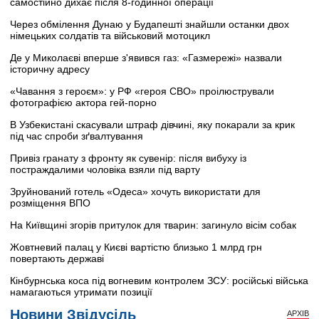
самостійно дихає після 8-годинної операції
Через обмілення Дунаю у Будапешті знайшли останки двох
німецьких солдатів та військовий мотоцикл
Де у Миколаєві вперше з'явився газ: «Газмережі» назвали
історичну адресу
«Чавання з героєм»: у РФ «героя СВО» проілюстрували
фотографією актора гей-порно
В Узбекистані скасували штраф дівчині, яку покарали за крик
під час спроби зґвалтування
Привіз гранату з фронту як сувенір: після вибуху із
постраждалими чоловіка взяли під варту
Зруйнований готель «Одеса» хочуть використати для
розміщення ВПО
На Київщині згорів притулок для тварин: загинуло вісім собак
Жовтневий палац у Києві вартістю близько 1 млрд грн
повертають державі
Кінбурнська коса під вогневим контролем ЗСУ: російські війська
намагаються утримати позиції
Новини Звідусіль
АРХІВ