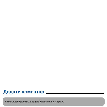
Додати коментар
Коментарі доступні в наших
Telegram
и
instagram
.