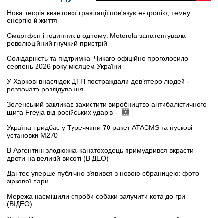
Нова теорія квантової гравітації пов'язує ентропію, темну
енергію й життя
Смартфон і годинник в одному: Motorola запатентувала
революційний гнучкий пристрій
Солідарність та підтримка: Чикаго офіційно проголосило
серпень 2026 року місяцем України
У Харкові внаслідок ДТП постраждали дев’ятеро людей -
розпочато розлідування
Зеленський закликав захистити виробництво антибалістичного
щита Freyja від російських ударів -
Україна придбає у Туреччини 70 ракет ATACMS та пускові
установки M270
В Аргентині злодюжка-канатоходець примудрився вкрасти
дроти на великій висоті (ВІДЕО)
Дантес уперше публічно з’явився з новою обраницею: фото
зіркової пари
Мережа насмішили спроби собаки залучити кота до гри
(ВІДЕО)