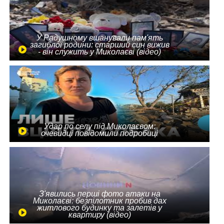
У Радушному вшанували пам'ять
загиблої родини: старший син вижив
- він служить у Миколаєві (відео)
Удар по селу під Миколаєвом:
очевидці повідомили подробиці
З'явились перші фото атаки на
Миколаєві: безпілотник пробив дах
житлового будинку та залетів у
квартиру (відео)