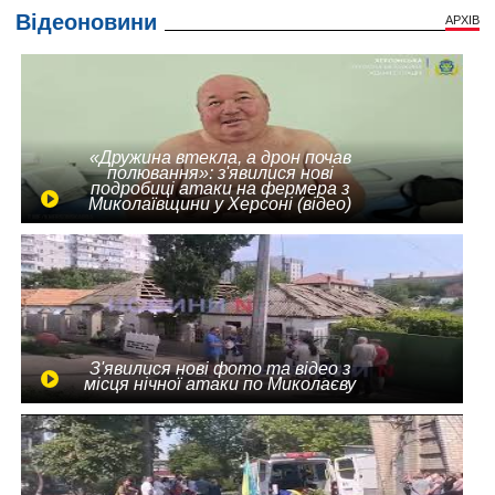
Відеоновини
АРХІВ
«Дружина втекла, а дрон почав
полювання»: з'явилися нові
подробиці атаки на фермера з
Миколаївщини у Херсоні (відео)
З'явилися нові фото та відео з
місця нічної атаки по Миколаєву