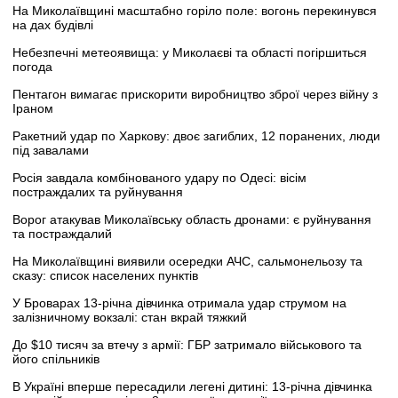
На Миколаївщині масштабно горіло поле: вогонь перекинувся
на дах будівлі
Небезпечні метеоявища: у Миколаєві та області погіршиться
погода
Пентагон вимагає прискорити виробництво зброї через війну з
Іраном
Ракетний удар по Харкову: двоє загиблих, 12 поранених, люди
під завалами
Росія завдала комбінованого удару по Одесі: вісім
постраждалих та руйнування
Ворог атакував Миколаївську область дронами: є руйнування
та постраждалий
На Миколаївщині виявили осередки АЧС, сальмонельозу та
сказу: список населених пунктів
У Броварах 13-річна дівчинка отримала удар струмом на
залізничному вокзалі: стан вкрай тяжкий
До $10 тисяч за втечу з армії: ГБР затримало військового та
його спільників
В Україні вперше пересадили легені дитині: 13-річна дівчинка