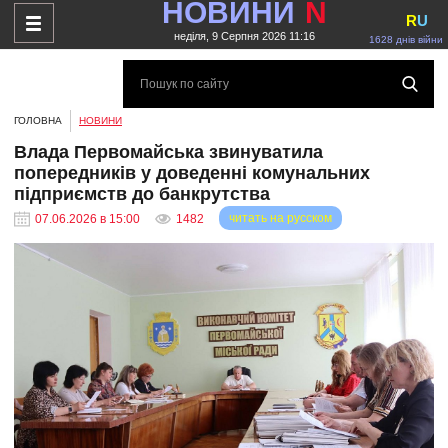
НОВИНИ
N
R
U
неділя, 9 Серпня 2026 11:16
1628 днів війни
ГОЛОВНА
НОВИНИ
Влада Первомайська звинуватила
попередників у доведенні комунальних
підприємств до банкрутства
читать на русском
07.06.2026 в 15:00
1482