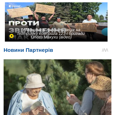
У Миколаєві пройшла акція на
підтримку комбрига 123-ї бригади
Олега Макухи (відео)