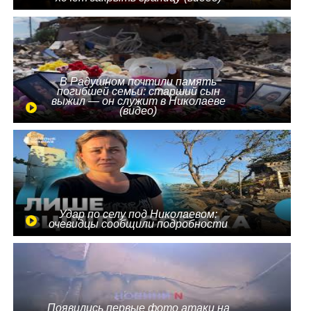
В Радушном почтили память
погибшей семьи: старший сын
выжил — он служит в Николаеве
(видео)
Удар по селу под Николаевом:
очевидцы сообщили подробности
Появились первые фото атаки на