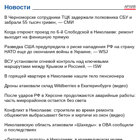
Новости
АРХИВ
В Черноморске сотрудники ТЦК задержали полковника СБУ и
забрали 55 тысяч гривен, — СМИ
Когда откроют проезд по 6-й Слободской в Николаеве: ремонт
выходит на финишную прямую
Разведка США предупредила о риске нападения РФ на страну
НАТО еще до окончания войны в Украине, — WSJ
ВСУ установили огневой контроль над ключевыми
маршрутами между Крымом и Россией, — ISW
В горящей квартире в Николаеве нашли тело пенсионера
Дроны атаковали склад Wildberries в Екатеринбурге (видео)
После ударов РФ в Херсоне продолжаются аварийные работы:
часть микрорайонов остается без света
Конфликт в Николаеве: строители во время ремонта
общежития выбрасывают бетон и кирпичи из окон (видео)
Николаевскую область атаковали «Шахеды»: в ОВА сообщили
о последствиях
«Литовское золото» в Николаеве: в краеведческом музее