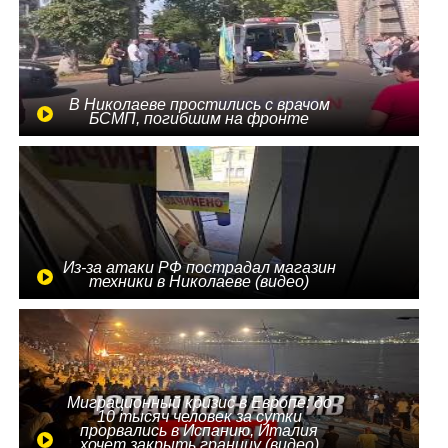
В Николаеве простились с врачом
БСМП, погибшим на фронте
Из-за атаки РФ пострадал магазин
техники в Николаеве (видео)
Миграционный кризис в Европе: до
10 тысяч человек за сутки
прорвались в Испанию, Италия
хочет закрыть границу (видео)