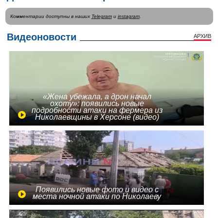
Комментарии доступны в наших
Telegram
и
instagram
.
Видеоновости
АРХИВ
«Жена убежала, а дрон начал
охоту»: появились новые
подробности атаки на фермера из
Николаевщины в Херсоне (видео)
Появились новые фото и видео с
места ночной атаки по Николаеву