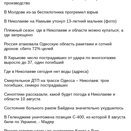
производство
В Молдове из-за беспилотника прогремел взрыв
В Николаеве на Намыве утонул 13-летний мальчик (фото)
Пляжный сезон: где в Николаеве и области можно купаться, а
где запрещено
Россия атаковала Одесскую область ракетами и сотней
дронов: сбито 72% целей
В Харькове число пострадавших от удара по многоэтажке
выросло до 37, один погибший
Где в Николаеве сегодня нет воды (адреса)
Смертельное ДТП на трассе Одесса – Николаев: трое
погибших, семеро пострадавших
Синоптики рассказали, какой будет погода в Николаеве и
области 10 августа
Состояние больного раком Байдена значительно ухудшилось
В Геленджике уничтожена позиция С-400, из которой 8 августа
били по Украине, - Мадяр
Россия готовит удары по энергетике Киева к Дню