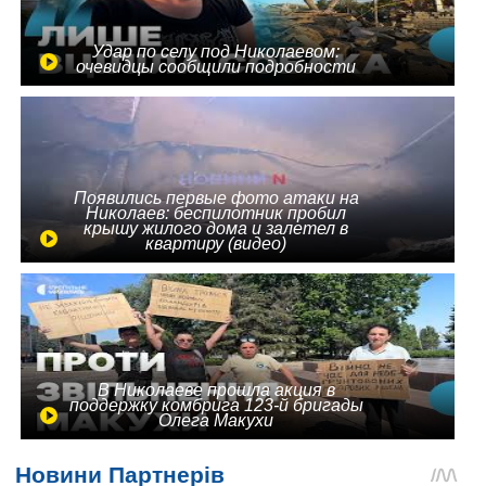
Удар по селу под Николаевом:
очевидцы сообщили подробности
Появились первые фото атаки на
Николаев: беспилотник пробил
крышу жилого дома и залетел в
квартиру (видео)
В Николаеве прошла акция в
поддержку комбрига 123-й бригады
Олега Макухи