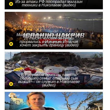
Из-за атаки РФ пострадал магазин
техники в Николаеве (видео)
Миграционный кризис в Европе: до
10 тысяч человек за сутки
прорвались в Испанию, Италия
хочет закрыть границу (видео)
В Радушном почтили память
погибшей семьи: старший сын
выжил — он служит в Николаеве
(видео)