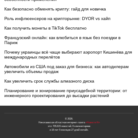
Как безопасно обменять крипту: гайд для новичка
Роль инфлюенсеров на крипторынке: DYOR vs хайп
Как получить монеты в TikTok бесплатно
Французский онлайн: как влюбиться в язык без поездки в
Париж
Почему украинцы всё чаще выбирают аэропорт Кишинёва для
международных перелётов
Автомобили из США под заказ для бизнеса: как автодилерам
увеличить объемы продаж
Как увеличить срок службы алмазного диска
Планирование и зонирование приусадебной территории: от
инженерного проектирования до высадки растений
© 2026.
Николаевская областная интернет-газета
«Новости N»
это: 705,615 новостей, 0 комментариев
и 19 лет 5 месяцев 27 дней онлайн.