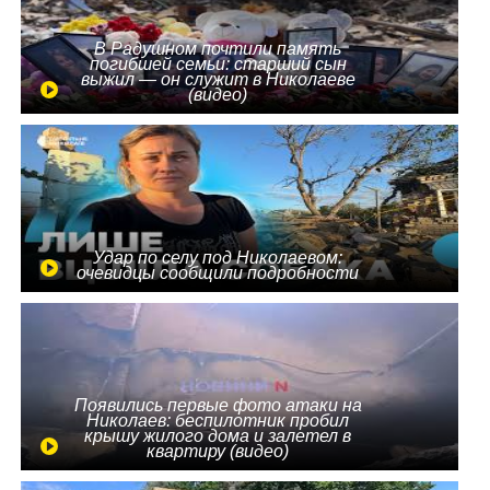
В Радушном почтили память
погибшей семьи: старший сын
выжил — он служит в Николаеве
(видео)
Удар по селу под Николаевом:
очевидцы сообщили подробности
Появились первые фото атаки на
Николаев: беспилотник пробил
крышу жилого дома и залетел в
квартиру (видео)