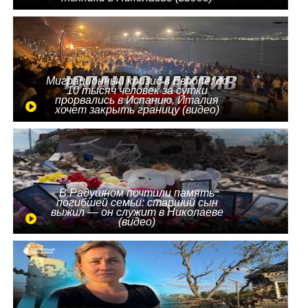
Миграционный кризис в Европе: до
10 тысяч человек за сутки
прорвались в Испанию, Италия
хочет закрыть границу (видео)
В Радушном почтили память
погибшей семьи: старший сын
выжил — он служит в Николаеве
(видео)