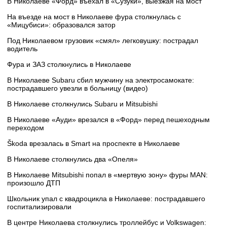
В Николаеве «Форд» въехал в «Сузуки», выезжая на мост
На въезде на мост в Николаеве фура столкнулась с
«Мицубиси»: образовался затор
Под Николаевом грузовик «смял» легковушку: пострадал
водитель
Фура и ЗАЗ столкнулись в Николаеве
В Николаеве Subaru сбил мужчину на электросамокате:
пострадавшего увезли в больницу (видео)
В Николаеве столкнулись Subaru и Mitsubishi
В Николаеве «Ауди» врезался в «Форд» перед пешеходным
переходом
Škoda врезалась в Smart на проспекте в Николаеве
В Николаеве столкнулись два «Опеля»
В Николаеве Mitsubishi попал в «мертвую зону» фуры MAN:
произошло ДТП
Школьник упал с квадроцикла в Николаеве: пострадавшего
госпитализировали
В центре Николаева столкнулись троллейбус и Volkswagen: