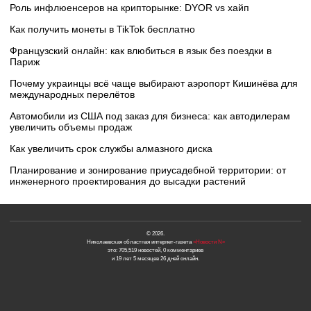
Роль инфлюенсеров на крипторынке: DYOR vs хайп
Как получить монеты в TikTok бесплатно
Французский онлайн: как влюбиться в язык без поездки в
Париж
Почему украинцы всё чаще выбирают аэропорт Кишинёва для
международных перелётов
Автомобили из США под заказ для бизнеса: как автодилерам
увеличить объемы продаж
Как увеличить срок службы алмазного диска
Планирование и зонирование приусадебной территории: от
инженерного проектирования до высадки растений
© 2026.
Николаевская областная интернет-газета
«Новости N»
это: 705,519 новостей, 0 комментариев
и 19 лет 5 месяцев 26 дней онлайн.