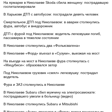
На ярмарке в Николаеве Skoda сбила женщину: пострадавшую
госпитализировали
В Харькове ДТП с автобусом: пострадали девять человек
Смертельное ДТП под Николаевом: в аварии столкнулись
фура, автобус и внедорожник
ДТП с фурой под Николаевом: водитель легковушки погиб,
пассажирка в тяжелом состоянии
В Николаеве столкнулись два «Фольксвагена»
В Николаеве «Форд» въехал в «Сузуки», выезжая на мост
На въезде на мост в Николаеве фура столкнулась с
«Мицубиси»: образовался затор
Под Николаевом грузовик «смял» легковушку: пострадал
водитель
Фура и ЗАЗ столкнулись в Николаеве
В Николаеве Subaru сбил мужчину на электросамокате:
пострадавшего увезли в больницу (видео)
В Николаеве столкнулись Subaru и Mitsubishi
В Николаеве «Ауди» врезался в «Форд» перед пешеходным