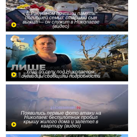
В Радушном почтили память
погибшей семьи: старший сын
выжил — он служит в Николаеве
(видео)
Удар по селу под Николаевом:
очевидцы сообщили подробности
Появились первые фото атаки на
Николаев: беспилотник пробил
крышу жилого дома и залетел в
квартиру (видео)