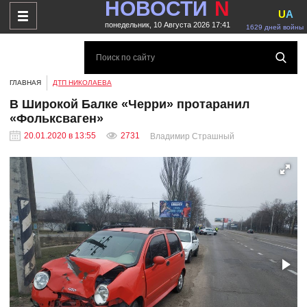
НОВОСТИ
N
U
A
понедельник, 10 Августа 2026 17:41
1629 дней войны
ГЛАВНАЯ
ДТП НИКОЛАЕВА
В Широкой Балке «Черри» протаранил
«Фольксваген»
20.01.2020 в 13:55
2731
Владимир Страшный