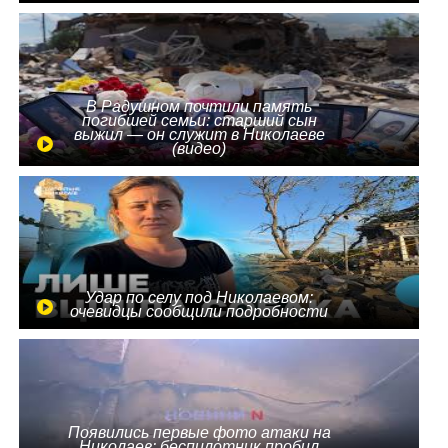
В Радушном почтили память
погибшей семьи: старший сын
выжил — он служит в Николаеве
(видео)
Удар по селу под Николаевом:
очевидцы сообщили подробности
Появились первые фото атаки на
Николаев: беспилотник пробил