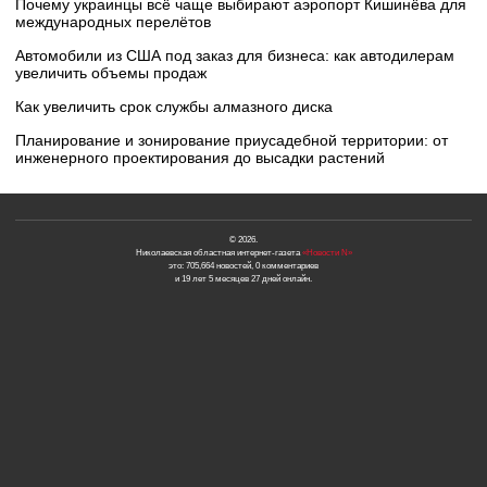
Почему украинцы всё чаще выбирают аэропорт Кишинёва для
международных перелётов
Автомобили из США под заказ для бизнеса: как автодилерам
увеличить объемы продаж
Как увеличить срок службы алмазного диска
Планирование и зонирование приусадебной территории: от
инженерного проектирования до высадки растений
© 2026.
Николаевская областная интернет-газета
«Новости N»
это: 705,664 новостей, 0 комментариев
и 19 лет 5 месяцев 27 дней онлайн.