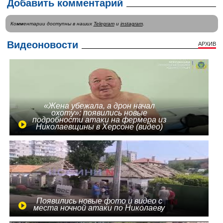
Добавить комментарий
Комментарии доступны в наших
Telegram
и
instagram
.
Видеоновости
АРХИВ
«Жена убежала, а дрон начал
охоту»: появились новые
подробности атаки на фермера из
Николаевщины в Херсоне (видео)
Появились новые фото и видео с
места ночной атаки по Николаеву