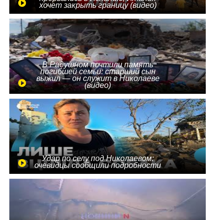
хочет закрыть границу (видео)
В Радушном почтили память
погибшей семьи: старший сын
выжил — он служит в Николаеве
(видео)
Удар по селу под Николаевом:
очевидцы сообщили подробности