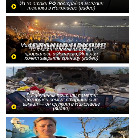
Из-за атаки РФ пострадал магазин
техники в Николаеве (видео)
Миграционный кризис в Европе: до
10 тысяч человек за сутки
прорвались в Испанию, Италия
хочет закрыть границу (видео)
В Радушном почтили память
погибшей семьи: старший сын
выжил — он служит в Николаеве
(видео)