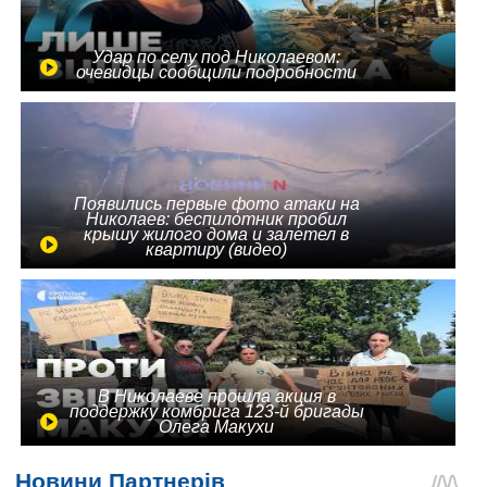
Удар по селу под Николаевом:
очевидцы сообщили подробности
Появились первые фото атаки на
Николаев: беспилотник пробил
крышу жилого дома и залетел в
квартиру (видео)
В Николаеве прошла акция в
поддержку комбрига 123-й бригады
Олега Макухи