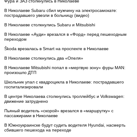
Фура и ЗАЗ столкнулись в Николаеве
В Николаеве Subaru сбил мужчину на электросамокате:
пострадавшего увезли в больницу (видео)
В Николаеве столкнулись Subaru и Mitsubishi
В Николаеве «Ауди» врезался в «Форд» перед пешеходным
переходом
Škoda врезалась в Smart на проспекте в Николаеве
В Николаеве столкнулись два «Опеля»
В Николаеве Mitsubishi попал в «мертвую зону» фуры MAN:
произошло ДТП
Школьник упал с квадроцикла в Николаеве: пострадавшего
госпитализировали
В центре Николаева столкнулись троллейбус и Volkswagen:
движение затруднено
Пьяный водитель «скорой» врезался в «маршрутку» с
пассажирами в Николаеве
В Южноукраинске будут судить водителя Hyundai, насмерть
сбившего пешехода на переходе