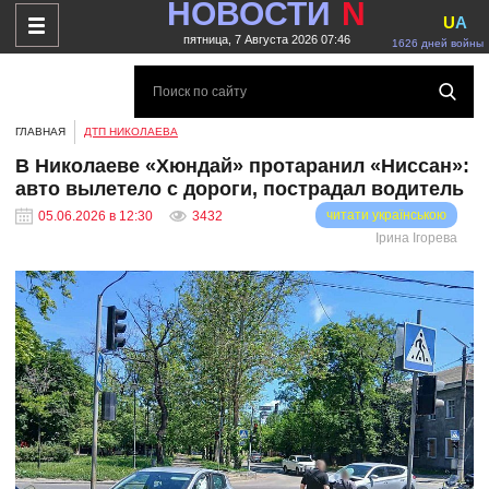
НОВОСТИ
N
U
A
пятница, 7 Августа 2026 07:46
1626 дней войны
ГЛАВНАЯ
ДТП НИКОЛАЕВА
В Николаеве «Хюндай» протаранил «Ниссан»:
авто вылетело с дороги, пострадал водитель
читати українською
05.06.2026 в 12:30
3432
Ірина Ігорева