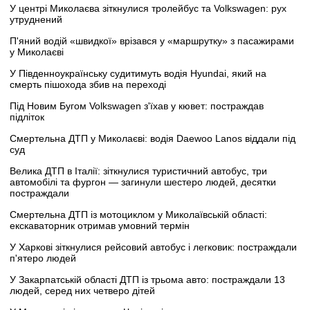
У центрі Миколаєва зіткнулися тролейбус та Volkswagen: рух
утруднений
П'яний водій «швидкої» врізався у «маршрутку» з пасажирами
у Миколаєві
У Південноукраїнську судитимуть водія Hyundai, який на
смерть пішохода збив на переході
Під Новим Бугом Volkswagen з'їхав у кювет: постраждав
підліток
Смертельна ДТП у Миколаєві: водія Daewoo Lanos віддали під
суд
Велика ДТП в Італії: зіткнулися туристичний автобус, три
автомобілі та фургон — загинули шестеро людей, десятки
постраждали
Смертельна ДТП із мотоциклом у Миколаївській області:
екскаваторник отримав умовний термін
У Харкові зіткнулися рейсовий автобус і легковик: постраждали
п'ятеро людей
У Закарпатській області ДТП із трьома авто: постраждали 13
людей, серед них четверо дітей