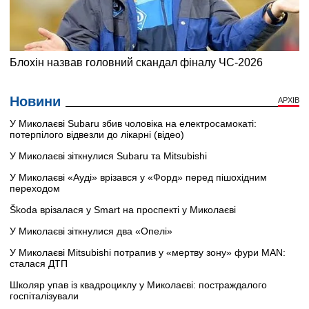
Новини
АРХІВ
У Миколаєві Subaru збив чоловіка на електросамокаті:
потерпілого відвезли до лікарні (відео)
У Миколаєві зіткнулися Subaru та Mitsubishi
У Миколаєві «Ауді» врізався у «Форд» перед пішохідним
переходом
Škoda врізалася у Smart на проспекті у Миколаєві
У Миколаєві зіткнулися два «Опелі»
У Миколаєві Mitsubishi потрапив у «мертву зону» фури MAN:
сталася ДТП
Школяр упав із квадроциклу у Миколаєві: постраждалого
госпіталізували