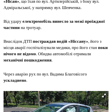
«Нісан»
, що їхав по вул. Артилерійській, з боку вул.
Адміральської, у напрямку вул. Шевченка.
Від удару
електромобіль винесло за межі проїжджої
частини
на тротуар.
Внаслідок ДТП
постраждав водій «Ніссану»
, його з
місця аварії госпіталізували медики, про його стан
поки
нічого не відомо
. Обидва автомобілі отримали
механічні пошкодження
.
Через аварію рух по вул. Вадима Благовісого
ускла
днено
.