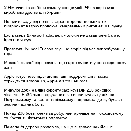
У Німеччині запобігли замаху спецслужб РФ на керівника
виробника дронів для України
Не пийте соду від печії. Гастроентеролог пояснив, як
бікарбонат натрію провокує "смертельний рикошет" у шлунку
Ексгравець Динамо Раффаел: «Блохін не давав мені багато
ігрового часу»
Прототип Hyundai Tucson ледь не згорів під час випробувань у
горах
Мозок “оживає” від новизни: що варто змінити у повсякденному
житті
Apple готує нове підвищення цін: подорожчання може
торкнутися iPhone 18, Apple Watch і AirPods
Минулої доби на лінії фронту зафіксували 216 бойових
зіткнень. Найбільш напруженою залишається ситуація на
Покровському та Костянтинівському напрямках, де відбулася
значна частина боїв.
Понад 200 боєзіткнень за добу: найгарячіше на Покровському
та Костянтинівському напрямках
Памела Андерсон розповіла, на що витрачає найбільше