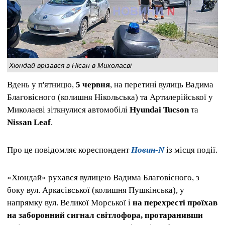
Хюндай врізався в Нісан в Миколаєві
Вдень у п'ятницю,
5 червня
, на перетині вулиць Вадима
Благовісного (колишня Нікольська) та Артилерійської у
Миколаєві зіткнулися автомобілі
Hyundai Tucson
та
Nissan Leaf
.
Про це повідомляє кореспондент
Новин-N
із місця події.
«Хюндай» рухався вулицею Вадима Благовісного, з
боку вул. Аркасівської (колишня Пушкінська), у
напрямку вул. Великої Морської і
на перехресті проїхав
на заборонний сигнал світлофора, протаранивши