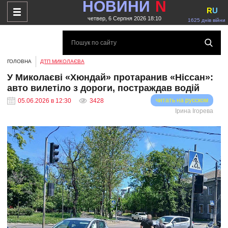
НОВИНИ
N
R
U
четвер, 6 Серпня 2026 18:10
1625 днів війни
ГОЛОВНА
ДТП МИКОЛАЄВА
У Миколаєві «Хюндай» протаранив «Ніссан»:
авто вилетіло з дороги, постраждав водій
читать на русском
05.06.2026 в 12:30
3428
Ірина Ігорева