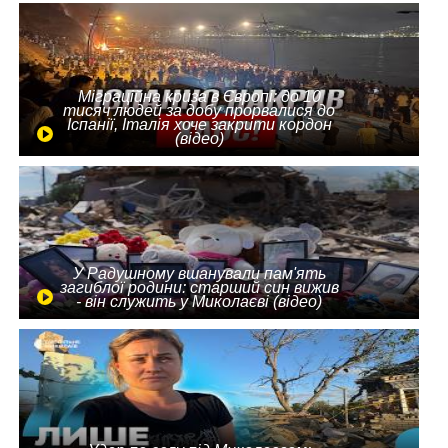
Міграційна криза в Європі: до 10
тисяч людей за добу прорвалися до
Іспанії, Італія хоче закрити кордон
(відео)
У Радушному вшанували пам'ять
загиблої родини: старший син вижив
- він служить у Миколаєві (відео)