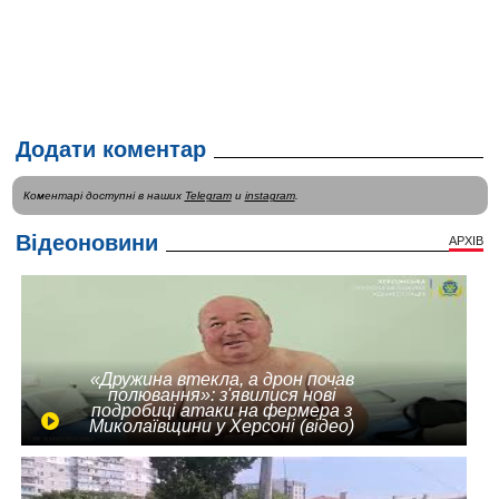
Додати коментар
Коментарі доступні в наших
Telegram
и
instagram
.
Відеоновини
АРХІВ
«Дружина втекла, а дрон почав
полювання»: з'явилися нові
подробиці атаки на фермера з
Миколаївщини у Херсоні (відео)