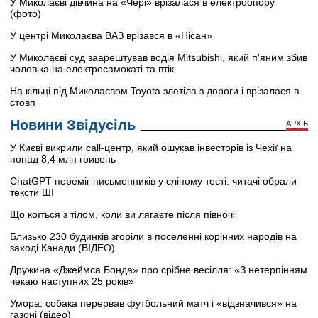
У Миколаєві дівчина на «Чері» врізалася в електроопору
(фото)
У центрі Миколаєва ВАЗ врізався в «Нісан»
У Миколаєві суд заарештував водія Mitsubishi, який п'яним збив
чоловіка на електросамокаті та втік
На кільці під Миколаєвом Toyota злетіла з дороги і врізалася в
стовп
Новини Звідусіль
АРХІВ
У Києві викрили call-центр, який ошукав інвесторів із Чехії на
понад 8,4 млн гривень
ChatGPT переміг письменників у сліпому тесті: читачі обрали
тексти ШІ
Що коїться з тілом, коли ви лягаєте після півночі
Близько 230 будинків згоріли в поселенні корінних народів на
заході Канади (ВІДЕО)
Дружина «Джеймса Бонда» про срібне весілля: «З нетерпінням
чекаю наступних 25 років»
Умора: собака перервав футбольний матч і «відзначився» на
газоні (відео)