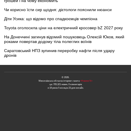
грошей і на чому економить
Чи корисно їсти сир щодня: дієтологи пояснили нюанси
Діти Усика: що відомо про спадкоємців чемпіона
Toyota оголосила ціни на електричний кросовер bZ 2027 року
На Донеччині загинув відомий пошуковець Олексій Юков, який
роками повертав додому тіла полеглих воїнів
Саратовський НПЗ зупинив переробку нафти після удару
дронів
© 2026.
Миколаївська обласна інтернет-газета
«Новини N»
це: 705,321 новин, 0 коментарів
и 19 років 5 місяців 23 дня онлайн.