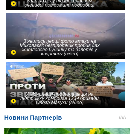
Удар по селу під Миколаєвом:
очевидці повідомили подробиці
З'явились перші фото атаки на
Миколаєві: безпілотник пробив дах
житлового будинку та залетів у
квартиру (відео)
У Миколаєві пройшла акція на
підтримку комбрига 123-ї бригади
Олега Макухи (відео)