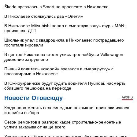
Škoda врезалась в Smart на проспекте в Николаеве
В Николаеве столкнулись два «Опеля»
В Николаеве Mitsubishi попал в «мертвую зону» фуры MAN:
произошло ДТП
Школьник упал с квадроцикла в Николаеве: пострадавшего
госпитализировали
В центре Николаева столкнулись троллейбус и Volkswagen:
движение затруднено
Пьяный водитель «скорой» врезался в «маршрутку» с
пассажирами в Николаеве
В Южноукраинске будут судить водителя Hyundai, насмерть
сбившего пешехода на переходе
Новости Отовсюду
АРХИВ
Когда пора менять велосипедные покрышки: признаки износа
и ошибки выбора
Сезон ремонтов в разгаре: какие строительно-ремонтные
услуги заказывают чаще всего
Университеты Чехии: как украинскому абитуриенту поступить