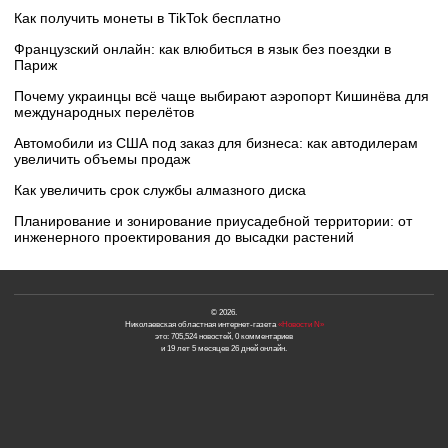
Как получить монеты в TikTok бесплатно
Французский онлайн: как влюбиться в язык без поездки в
Париж
Почему украинцы всё чаще выбирают аэропорт Кишинёва для
международных перелётов
Автомобили из США под заказ для бизнеса: как автодилерам
увеличить объемы продаж
Как увеличить срок службы алмазного диска
Планирование и зонирование приусадебной территории: от
инженерного проектирования до высадки растений
© 2026.
Николаевская областная интернет-газета
«Новости N»
это: 705,524 новостей, 0 комментариев
и 19 лет 5 месяцев 26 дней онлайн.