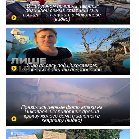
В Радушном почтили память
погибшей семьи: старший сын
выжил — он служит в Николаеве
(видео)
Удар по селу под Николаевом:
очевидцы сообщили подробности
Появились первые фото атаки на
Николаев: беспилотник пробил
крышу жилого дома и залетел в
квартиру (видео)