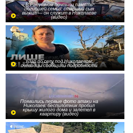
В Радушном почтили память
погибшей семьи: старший сын
выжил — он служит в Николаеве
(видео)
Удар по селу под Николаевом:
очевидцы сообщили подробности
Появились первые фото атаки на
Николаев: беспилотник пробил
крышу жилого дома и залетел в
квартиру (видео)