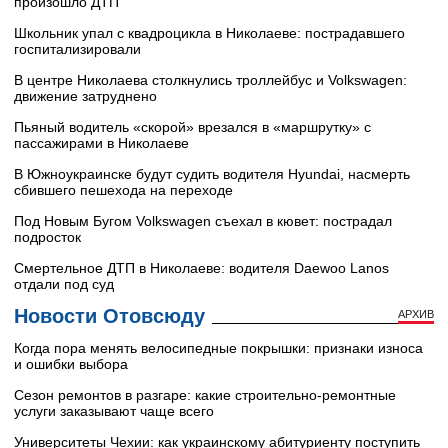
произошло ДТП
Школьник упал с квадроцикла в Николаеве: пострадавшего
госпитализировали
В центре Николаева столкнулись троллейбус и Volkswagen:
движение затруднено
Пьяный водитель «скорой» врезался в «маршрутку» с
пассажирами в Николаеве
В Южноукраинске будут судить водителя Hyundai, насмерть
сбившего пешехода на переходе
Под Новым Бугом Volkswagen съехал в кювет: пострадал
подросток
Смертельное ДТП в Николаеве: водителя Daewoo Lanos
отдали под суд
Новости Отовсюду
АРХИВ
Когда пора менять велосипедные покрышки: признаки износа
и ошибки выбора
Сезон ремонтов в разгаре: какие строительно-ремонтные
услуги заказывают чаще всего
Университеты Чехии: как украинскому абитуриенту поступить