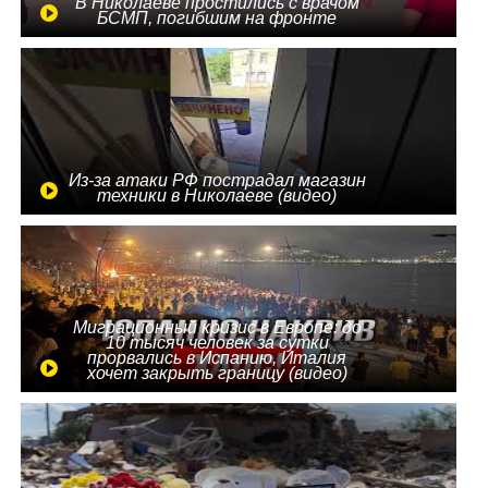
В Николаеве простились с врачом
БСМП, погибшим на фронте
Из-за атаки РФ пострадал магазин
техники в Николаеве (видео)
Миграционный кризис в Европе: до
10 тысяч человек за сутки
прорвались в Испанию, Италия
хочет закрыть границу (видео)