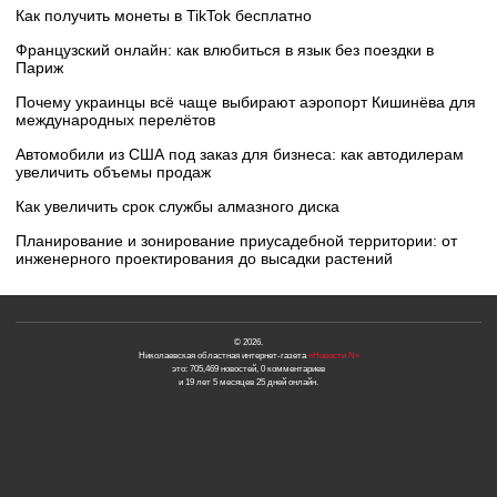
Как получить монеты в TikTok бесплатно
Французский онлайн: как влюбиться в язык без поездки в
Париж
Почему украинцы всё чаще выбирают аэропорт Кишинёва для
международных перелётов
Автомобили из США под заказ для бизнеса: как автодилерам
увеличить объемы продаж
Как увеличить срок службы алмазного диска
Планирование и зонирование приусадебной территории: от
инженерного проектирования до высадки растений
© 2026.
Николаевская областная интернет-газета
«Новости N»
это: 705,469 новостей, 0 комментариев
и 19 лет 5 месяцев 25 дней онлайн.