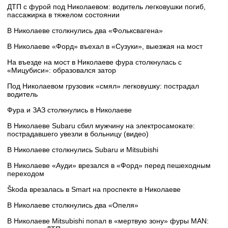
ДТП с фурой под Николаевом: водитель легковушки погиб,
пассажирка в тяжелом состоянии
В Николаеве столкнулись два «Фольксвагена»
В Николаеве «Форд» въехал в «Сузуки», выезжая на мост
На въезде на мост в Николаеве фура столкнулась с
«Мицубиси»: образовался затор
Под Николаевом грузовик «смял» легковушку: пострадал
водитель
Фура и ЗАЗ столкнулись в Николаеве
В Николаеве Subaru сбил мужчину на электросамокате:
пострадавшего увезли в больницу (видео)
В Николаеве столкнулись Subaru и Mitsubishi
В Николаеве «Ауди» врезался в «Форд» перед пешеходным
переходом
Škoda врезалась в Smart на проспекте в Николаеве
В Николаеве столкнулись два «Опеля»
В Николаеве Mitsubishi попал в «мертвую зону» фуры MAN: