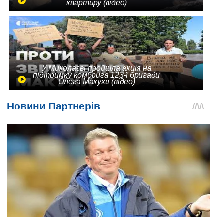
квартиру (відео)
У Миколаєві пройшла акція на
підтримку комбрига 123-ї бригади
Олега Макухи (відео)