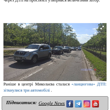
Через ДТП на проспекті утворився величезний затор.
Раніше в центрі Миколаєва сталася
«ланцюгова» ДТП:
зіткнулися три автомобілі
.
Підписатися:
Google News