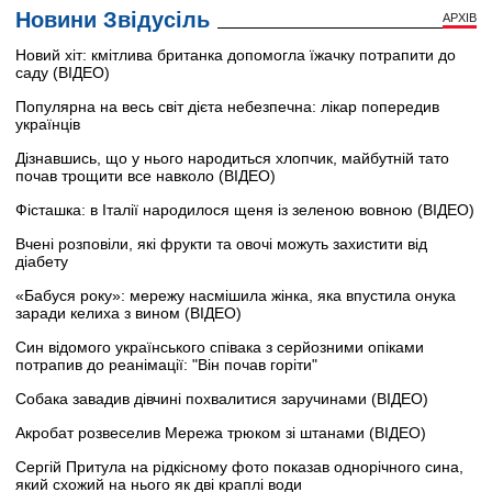
Новини Звідусіль
АРХІВ
Новий хіт: кмітлива британка допомогла їжачку потрапити до
саду (ВІДЕО)
Популярна на весь світ дієта небезпечна: лікар попередив
українців
Дізнавшись, що у нього народиться хлопчик, майбутній тато
почав трощити все навколо (ВІДЕО)
Фісташка: в Італії народилося щеня із зеленою вовною (ВІДЕО)
Вчені розповіли, які фрукти та овочі можуть захистити від
діабету
«Бабуся року»: мережу насмішила жінка, яка впустила онука
заради келиха з вином (ВІДЕО)
Син відомого українського співака з серйозними опіками
потрапив до реанімації: "Він почав горіти"
Собака завадив дівчині похвалитися заручинами (ВІДЕО)
Акробат розвеселив Мережа трюком зі штанами (ВІДЕО)
Сергій Притула на рідкісному фото показав однорічного сина,
який схожий на нього як дві краплі води