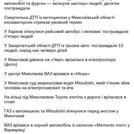
автомобілі та фургон — загинули шестеро людей, десятки
постраждали
Смертельна ДТП із мотоциклом у Миколаївській області:
екскаваторник отримав умовний термін
У Харкові зіткнулися рейсовий автобус і легковик: постраждали
п'ятеро людей
У Закарпатській області ДТП із трьома авто: постраждали 13
людей, серед них четверо дітей
У Миколаєві дівчина на «Чері» врізалася в електроопору
(фото)
У центрі Миколаєва ВАЗ врізався в «Нісан»
У Миколаєві суд заарештував водія Mitsubishi, який п'яним збив
чоловіка на електросамокаті та втік
На кільці під Миколаєвом Toyota злетіла з дороги і врізалася в
стовп
ГАЗ з автовишкою та Mitsubishi зіткнулися перед мостом у
Миколаєві
ВАЗ врізався в чорний автомобіль із написом «Memento mori» у
Варварівці