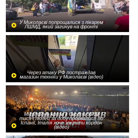
У Миколаєві попрощалися з лікарем
ЛШМД, який загинув на фронті
Через атаку РФ постраждав
магазин техніки у Миколаєві (відео)
Міграційна криза в Європі: до 10
тисяч людей за добу прорвалися до
Іспанії, Італія хоче закрити кордон
(відео)