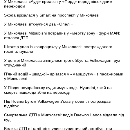
У Миколаєві «Ауді» врізався у «Форд» перед пішохідним
переходом
Škoda врізалася у Smart на проспекті у Миколаєві
У Миколаєві зіткнулися два «Опелі»
У Миколаєві Mitsubishi потрапив у «мертву зону» фури MAN:
сталася ДТП
Школяр упав із квадроциклу у Миколаєві: постраждалого
госпіталізували
У центрі Миколаєва зіткнулися тролейбус та Volkswagen: рух
утруднений
П'яний водій «швидкої» врізався у «маршрутку» з пасажирами
у Миколаєві
У Південноукраїнську судитимуть водія Hyundai, який на
смерть пішохода збив на переході
Під Новим Бугом Volkswagen з'їхав у кювет: постраждав
підліток
Смертельна ДТП у Миколаєві: водія Daewoo Lanos віддали під
суд
Велика ДТП в Італії: зіткнулися туристичний автобус, три