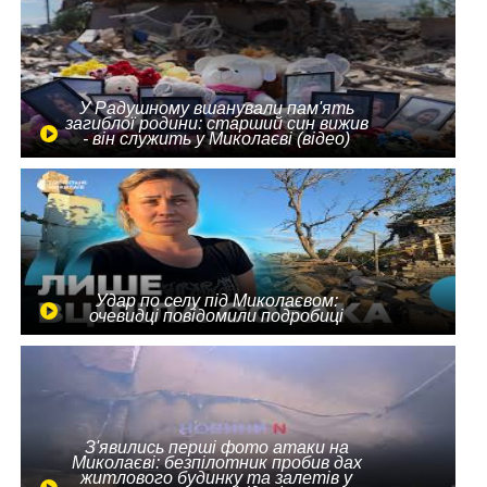
У Радушному вшанували пам'ять
загиблої родини: старший син вижив
- він служить у Миколаєві (відео)
Удар по селу під Миколаєвом:
очевидці повідомили подробиці
З'явились перші фото атаки на
Миколаєві: безпілотник пробив дах
житлового будинку та залетів у