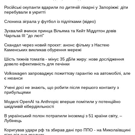
Російські окупанти вдарили по дитячій лікарні у Запоріжжі: діти
перебували в укритті
Слониха зіграла у футбол із підлітками (відео)
Зухвалий вчинок принца Вільяма та Кейт Міддлтон довів
Чарльза III "до люті"
Скандал через новий проєкт: анонс фільму з Настею
Каменських викликав обурення мережі
Шість тижнів томатів - мінус 35 дБ/м жиру: нове дослідження
довело ефективність для печінки
Volkswagen запроваджує пожиттєву гарантію на автомобілі, але
є нюанси
Учені досі не знають, що робити після першого контакту з
прибульцями
Моделі OpenAI та Anthropic вперше помітили у потенційно
шкідливій кібердіяльності
В український полон потрапили іноземці з 51 країни світу, –
Лубінець
Коригував удари рф та збирав дані про ППО - на Миколаївщині
піде під суд зрадник