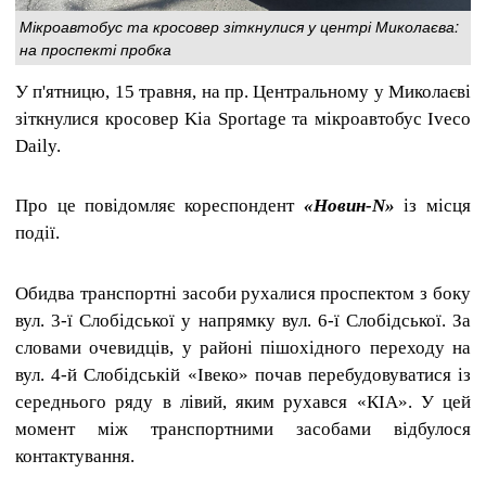
Мікроавтобус та кросовер зіткнулися у центрі Миколаєва:
на проспекті пробка
У п'ятницю, 15 травня, на пр. Центральному у Миколаєві
зіткнулися кросовер Kia Sportage та мікроавтобус Iveco
Daily.
Про це повідомляє кореспондент
«Новин-N»
із місця
події.
Обидва транспортні засоби рухалися проспектом з боку
вул. 3-ї Слобідської у напрямку вул. 6-ї Слобідської. За
словами очевидців, у районі пішохідного переходу на
вул. 4-й Слобідській «Івеко» почав перебудовуватися із
середнього ряду в лівий, яким рухався «КІА». У цей
момент між транспортними засобами відбулося
контактування.