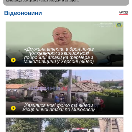
Коментарі доступні в наших
Telegram
и
instagram
.
Відеоновини
АРХІВ
«Дружина втекла, а дрон почав
полювання»: з'явилися нові
подробиці атаки на фермера з
Миколаївщини у Херсоні (відео)
З'явилися нові фото та відео з
місця нічної атаки по Миколаєву