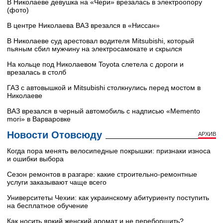
В Николаеве девушка на «Чери» врезалась в электроопору
(фото)
В центре Николаева ВАЗ врезался в «Ниссан»
В Николаеве суд арестовал водителя Mitsubishi, который
пьяным сбил мужчину на электросамокате и скрылся
На кольце под Николаевом Toyota слетела с дороги и
врезалась в столб
ГАЗ с автовышкой и Mitsubishi столкнулись перед мостом в
Николаеве
ВАЗ врезался в черный автомобиль с надписью «Memento
mori» в Варваровке
Новости Отовсюду
АРХИВ
Когда пора менять велосипедные покрышки: признаки износа
и ошибки выбора
Сезон ремонтов в разгаре: какие строительно-ремонтные
услуги заказывают чаще всего
Университеты Чехии: как украинскому абитуриенту поступить
на бесплатное обучение
Как носить яркий женский аромат и не переборщить?