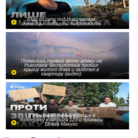
Удар по селу под Николаевом:
очевидцы сообщили подробности
Появились первые фото атаки на
Николаев: беспилотник пробил
крышу жилого дома и залетел в
квартиру (видео)
В Николаеве прошла акция в
поддержку комбрига 123-й бригады
Олега Макухи