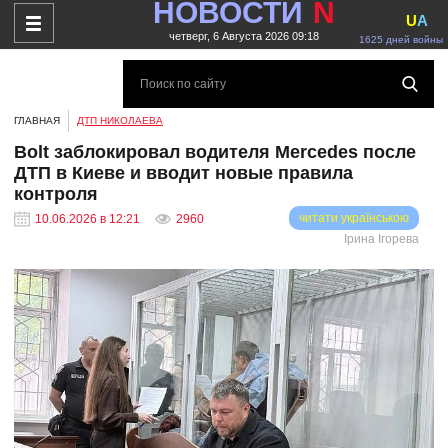
НОВОСТИ
N
U
A
четверг, 6 Августа 2026 09:18
1625 дней войны
ГЛАВНАЯ
ДТП НИКОЛАЕВА
Bolt заблокировал водителя Mercedes после
ДТП в Киеве и вводит новые правила
контроля
читати українською
10.06.2026 в 12:21
2960
Ірина Ігорева