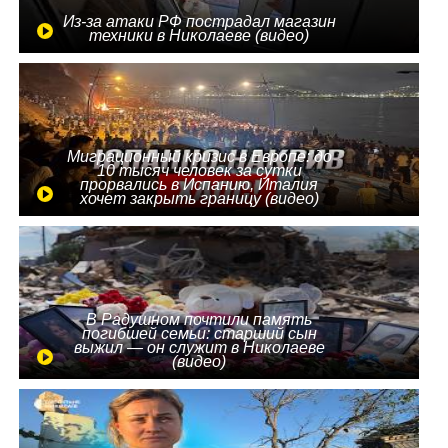
Из-за атаки РФ пострадал магазин
техники в Николаеве (видео)
Миграционный кризис в Европе: до
10 тысяч человек за сутки
прорвались в Испанию, Италия
хочет закрыть границу (видео)
В Радушном почтили память
погибшей семьи: старший сын
выжил — он служит в Николаеве
(видео)