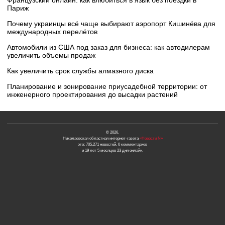
Париж
Почему украинцы всё чаще выбирают аэропорт Кишинёва для
международных перелётов
Автомобили из США под заказ для бизнеса: как автодилерам
увеличить объемы продаж
Как увеличить срок службы алмазного диска
Планирование и зонирование приусадебной территории: от
инженерного проектирования до высадки растений
© 2026.
Николаевская областная интернет-газета
«Новости N»
это: 705,271 новостей, 0 комментариев
и 19 лет 5 месяцев 23 дня онлайн.