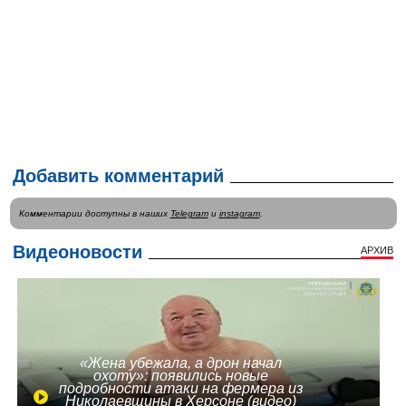
Добавить комментарий
Комментарии доступны в наших
Telegram
и
instagram
.
Видеоновости
АРХИВ
«Жена убежала, а дрон начал
охоту»: появились новые
подробности атаки на фермера из
Николаевщины в Херсоне (видео)