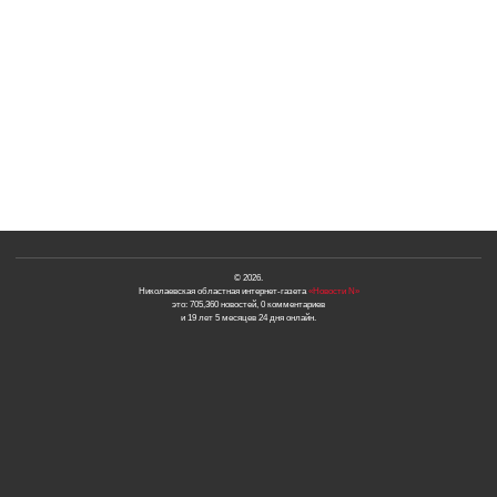
© 2026.
Николаевская областная интернет-газета
«Новости N»
это: 705,360 новостей, 0 комментариев
и 19 лет 5 месяцев 24 дня онлайн.