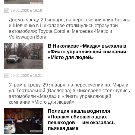
29.01.2020 в 16:19
Днем в чреду, 29 января, на пересечении улиц Лягина
и Шевченко в Николаеве столкнулись стразу три
автомобиля: Toyota Corolla, Mercedes 4Matic и
Volkswagen Bora
В Николаеве «Мазда» въехала в
«Фиат» управляющей компании
«Місто для людей»
29.01.2020 в 10:21
Утром в среду, 29 января, на пересечении пр. Мира и
ул. Театральной (Васляева) в Николаеве столкнулись
автомобили «Мазда» и «Фиат» управляющей
компании «Місто для людей»
Полиция нашла водителя
«Порше» сбившего двух
пешеходов — им оказалась
пьяная дама