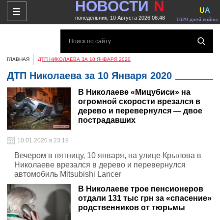
НОВОСТИ
N
U
A
понедельник, 10 Августа 2026 08:48
1629 дней войны
ГЛАВНАЯ
ДТП НИКОЛАЕВА ЗА 10 ЯНВАРЯ 2020
ДТП Николаева за 10 Января 2020
В Николаеве «Мицубиси» на
огромной скорости врезался в
дерево и перевернулся — двое
пострадавших
10.01.2020 в 23:19
Вечером в пятницу, 10 января, на улице Крылова в
Николаеве врезался в дерево и перевернулся
автомобиль Mitsubishi Lancer
В Николаеве трое пенсионеров
отдали 131 тыс грн за «спасение»
родственников от тюрьмы