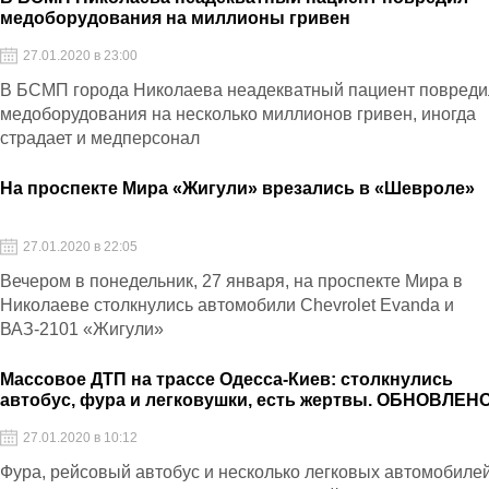
медоборудования на миллионы гривен
27.01.2020 в 23:00
В БСМП города Николаева неадекватный пациент повреди
медоборудования на несколько миллионов гривен, иногда
страдает и медперсонал
На проспекте Мира «Жигули» врезались в «Шевроле»
27.01.2020 в 22:05
Вечером в понедельник, 27 января, на проспекте Мира в
Николаеве столкнулись автомобили Chevrolet Evanda и
ВАЗ-2101 «Жигули»
Массовое ДТП на трассе Одесса-Киев: столкнулись
автобус, фура и легковушки, есть жертвы. ОБНОВЛЕН
27.01.2020 в 10:12
Фура, рейсовый автобус и несколько легковых автомобиле