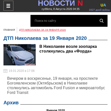
НОВОСТИ
N
U
A
суббота, 8 Августа 2026 04:35
1627 дней войны
ГЛАВНАЯ
ДТП НИКОЛАЕВА ЗА 19 ЯНВАРЯ 2020
ДТП Николаева за 19 Января 2020
В Николаеве возле зоопарка
столкнулись два «Форда»
19.01.2020 в 17:06
Вечером в воскресенье, 19 января, на проспекте
Богоявленском (Октябрьском) в Николаеве
столкнулись автомобиль Ford Fusion и микроавтобус
Ford Transit
Архив
Января 2020