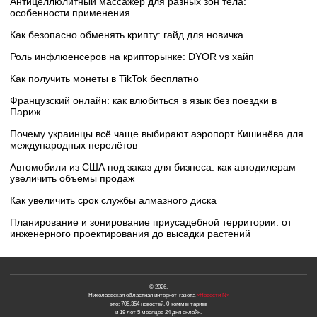
Антицеллюлитный массажер для разных зон тела:
особенности применения
Как безопасно обменять крипту: гайд для новичка
Роль инфлюенсеров на крипторынке: DYOR vs хайп
Как получить монеты в TikTok бесплатно
Французский онлайн: как влюбиться в язык без поездки в
Париж
Почему украинцы всё чаще выбирают аэропорт Кишинёва для
международных перелётов
Автомобили из США под заказ для бизнеса: как автодилерам
увеличить объемы продаж
Как увеличить срок службы алмазного диска
Планирование и зонирование приусадебной территории: от
инженерного проектирования до высадки растений
© 2026.
Николаевская областная интернет-газета
«Новости N»
это: 705,354 новостей, 0 комментариев
и 19 лет 5 месяцев 24 дня онлайн.