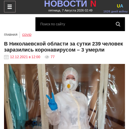
НОВОСТИ
N
U
A
пятница, 7 Августа 2026 02:49
1626 дней войны
ГЛАВНАЯ
COVID
В Николаевской области за сутки 239 человек
заразились коронавирусом – 3 умерли
12.12.2021 в 12:00
77