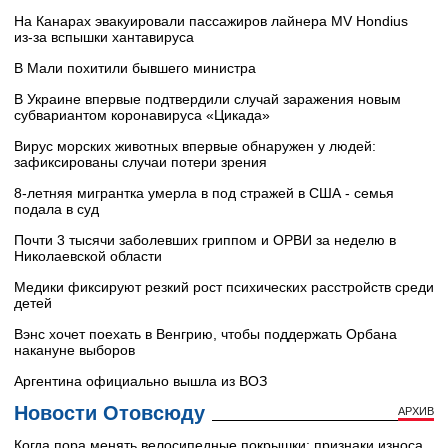
На Канарах эвакуировали пассажиров лайнера MV Hondius
из‑за вспышки хантавируса
В Мали похитили бывшего министра
В Украине впервые подтвердили случай заражения новым
субвариантом коронавируса «Цикада»
Вирус морских животных впервые обнаружен у людей:
зафиксированы случаи потери зрения
8-летняя мигрантка умерла в под стражей в США - семья
подала в суд
Почти 3 тысячи заболевших гриппом и ОРВИ за неделю в
Николаевской области
Медики фиксируют резкий рост психических расстройств среди
детей
Вэнс хочет поехать в Венгрию, чтобы поддержать Орбана
накануне выборов
Аргентина официально вышла из ВОЗ
Новости Отовсюду
АРХИВ
Когда пора менять велосипедные покрышки: признаки износа