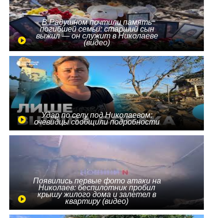
В Радушном почтили память
погибшей семьи: старший сын
выжил — он служит в Николаеве
(видео)
Удар по селу под Николаевом:
очевидцы сообщили подробности
Появились первые фото атаки на
Николаев: беспилотник пробил
крышу жилого дома и залетел в
квартиру (видео)