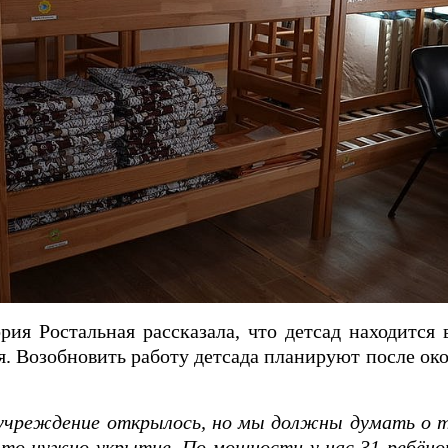
ия Ростальная рассказала, что детсад находится 
ия. Возобновить работу детсада планируют после ок
 учреждение открылось, но мы должны думать о 
что нужно укрытие. По мощности у нас 31 ребёнок