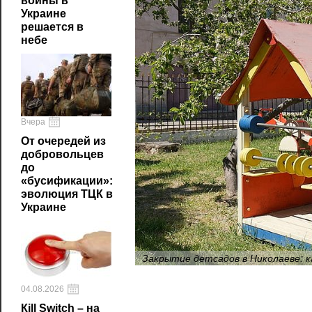
войны в
Украине
решается в
небе
Вчера
От очередей из
добровольцев
до
«бусификации»:
эволюция ТЦК в
Украине
Закрытие детсадов в Николаеве: к
04.08.2026
Кill Switch – на