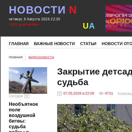
НОВОСТИ
N
четверг, 6 Августа 2026 22:30
U
A
1625 дней войны
ГЛАВНАЯ
ВАЖНЫЕ НОВОСТИ
СТАТЬИ
НОВОСТИ ОТ
ГЛАВНАЯ
ВИДЕОНОВОСТИ
Закрытие детсад
судьба
07.05.2026 в 22:06
4731
Алексан
Сегодня
Необъятное
поле
воздушной
битвы:
судьба