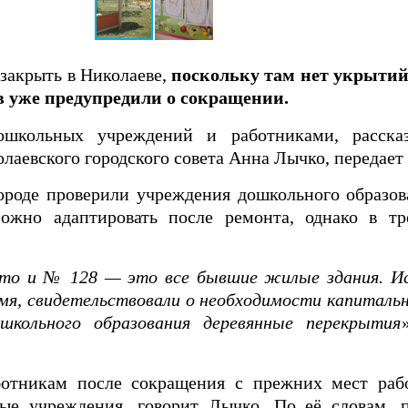
закрыть в Николаеве,
поскольку там нет укрытий
в уже предупредили о сокращении.
школьных учреждений и работниками, рассказ
лаевского городского совета Анна Лычко, передает
ороде проверили учреждения дошкольного образов
ожно адаптировать после ремонта, однако в тр
то и № 128 — это все бывшие жилые здания. Ис
емя, свидетельствовали о необходимости капиталь
школьного образования деревянные перекрытия
ботникам после сокращения с прежних мест ра
ые учреждения, говорит Лычко. По её словам, п