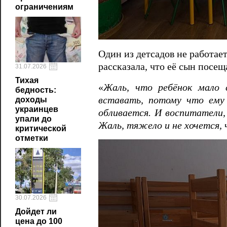
ограничениям
Один из детсадов не работае
рассказала, что её сын посещ
31.07.2026
Тихая
«
Жаль, что ребёнок мало 
бедность:
вставать, потому что ему 
доходы
украинцев
обливается. И воспитатели,
упали до
Жаль, тяжело и не хочется,
критической
отметки
30.07.2026
Дойдет ли
цена до 100