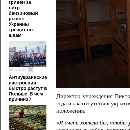
гривен за
литр:
бензиновый
рынок
Украины
трещит по
швам
29.07.2026
Антиукраинские
настроения
быстро растут в
Польше. В чем
Директор учреждения Виктор
причина?
года из-за отсутствия укрыт
положения.
«
Я очень хотела бы, чтобы
закончиться война, потому 