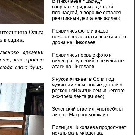
В Николаеве «шахед»
взорвался рядом с детской
площадкой, в воронке остался
реактивный двигатель (видео)
Появились фото и видео
жительница Ольга
пожара после атаки реактивного
ь в садик.
дрона на Николаев
нужного времени
Появились первые фото и
ете, как кровью
видео разрушений в результате
 сюда свою душу.
атаки на Николаев
Янукович живет в Сочи под
чужим именем: новые детали о
роскошной жизни семьи беглого
экс-президента (видео)
Зеленский ответил, употреблял
ли он с Макроном кокаин
Полиция Николаева продолжает
искать мать младенца,