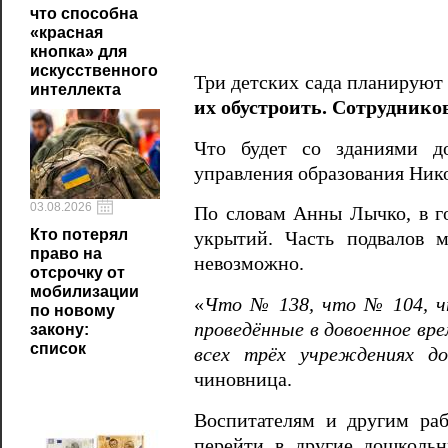
что способна
«красная
кнопка» для
искусственного
Три детских сада планируют 
интеллекта
их обустроить. Сотруднико
Что будет со зданиями до
управления образования Нико
03.08.2026
По словам Анны Лычко, в г
Кто потерял
укрытий. Часть подвалов м
право на
невозможно.
отсрочку от
мобилизации
«
Что № 138, что № 104, ч
по новому
проведённые в довоенное вр
закону:
список
всех трёх учреждениях до
чиновница.
Воспитателям и другим ра
перейти в другие дошкольн