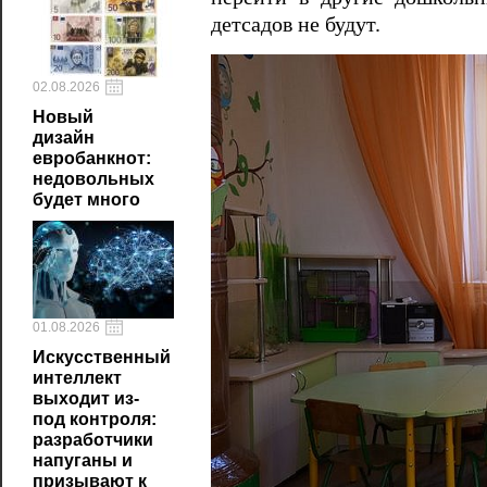
детсадов не будут.
02.08.2026
Новый
дизайн
евробанкнот:
недовольных
будет много
01.08.2026
Искусственный
интеллект
выходит из-
под контроля:
разработчики
напуганы и
призывают к