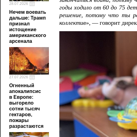
28.07.2026
годы ходило от 60 до 75 дет
Нечем воевать
решение, потому что ты ра
дальше: Трамп
коллектив
», — говорит дирек
признал
истощение
американского
арсенала
27.07.2026
Огненный
апокалипсис
в Европе:
выгорело
сотни тысяч
гектаров,
пожары
разрастаются