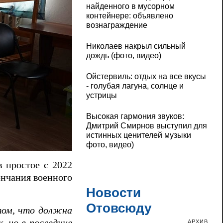
найденного в мусорном
контейнере: объявлено
вознаграждение
Николаев накрыл сильный
дождь (фото, видео)
Ойстервиль: отдых на все вкусы
- голубая лагуна, солнце и
устрицы
Высокая гармония звуков:
Дмитрий Смирнов выступил для
истинных ценителей музыки
фото, видео)
в простое с 2022
ончания военного
Новости
Отовсюду
том, что должна
, но в последние
АРХИВ