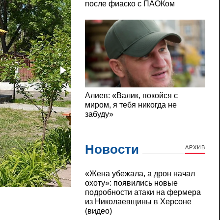
Новости
АРХИВ
«Жена убежала, а дрон начал
Закрытие детсадов в Николаеве: какая и
охоту»: появились новые
подробности атаки на фермера
из Николаевщины в Херсоне
(видео)