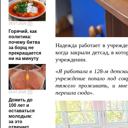
26.07.2026
Горячий, как
политика:
почему битва
Надежда работает в учрежде
за борщ не
когда закрыли детсад, в кот
прекращается
ни на минуту
учреждении.
«
Я работала в 128-м детско
учреждение попало под сок
тяжело проживать, и мне 
перешла сюда
».
25.07.2026
Дожить до
100 лет и
оставаться
молодым:
за это
отвечает