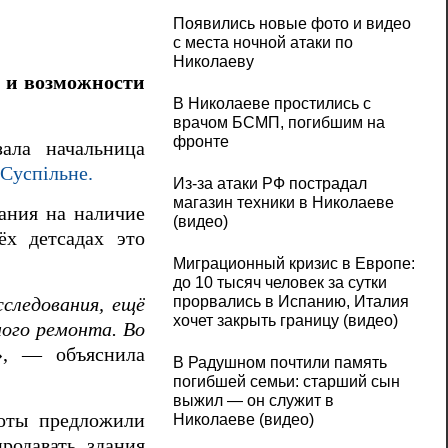
Появились новые фото и видео
с места ночной атаки по
Николаеву
 и возможности
В Николаеве простились с
врачом БСМП, погибшим на
фронте
ала начальница
Суспільне.
Из-за атаки РФ пострадал
магазин техники в Николаеве
ания на наличие
(видео)
ёх детсадах это
Миграционный кризис в Европе:
до 10 тысяч человек за сутки
прорвались в Испанию, Италия
следования, ещё
хочет закрыть границу (видео)
ного ремонта. Во
», — объяснила
В Радушном почтили память
погибшей семьи: старший сын
выжил — он служит в
боты предложили
Николаеве (видео)
родавать здания