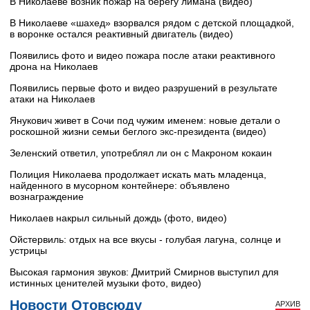
В Николаеве возник пожар на берегу лимана (видео)
В Николаеве «шахед» взорвался рядом с детской площадкой,
в воронке остался реактивный двигатель (видео)
Появились фото и видео пожара после атаки реактивного
дрона на Николаев
Появились первые фото и видео разрушений в результате
атаки на Николаев
Янукович живет в Сочи под чужим именем: новые детали о
роскошной жизни семьи беглого экс-президента (видео)
Зеленский ответил, употреблял ли он с Макроном кокаин
Полиция Николаева продолжает искать мать младенца,
найденного в мусорном контейнере: объявлено
вознаграждение
Николаев накрыл сильный дождь (фото, видео)
Ойстервиль: отдых на все вкусы - голубая лагуна, солнце и
устрицы
Высокая гармония звуков: Дмитрий Смирнов выступил для
истинных ценителей музыки фото, видео)
Новости Отовсюду
АРХИВ