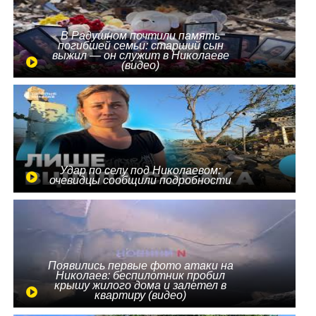
В Радушном почтили память
погибшей семьи: старший сын
выжил — он служит в Николаеве
(видео)
Удар по селу под Николаевом:
очевидцы сообщили подробности
Появились первые фото атаки на
Николаев: беспилотник пробил
крышу жилого дома и залетел в
квартиру (видео)