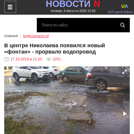
НОВОСТИ
N
U
A
четверг, 6 Августа 2026 13:50
1625 дней войны
ГЛАВНАЯ
ВИДЕОНОВОСТИ
В центре Николаева появился новый
«фонтан» - прорвало водопровод
17.10.2019 в 12:20
2251