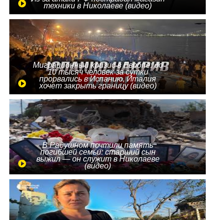
техники в Николаеве (видео)
Миграционный кризис в Европе: до
10 тысяч человек за сутки
прорвались в Испанию, Италия
хочет закрыть границу (видео)
В Радушном почтили память
погибшей семьи: старший сын
выжил — он служит в Николаеве
(видео)