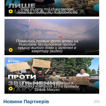
Удар по селу под Николаевом:
очевидцы сообщили подробности
Появились первые фото атаки на
Николаев: беспилотник пробил
крышу жилого дома и залетел в
квартиру (видео)
В Николаеве прошла акция в
поддержку комбрига 123-й бригады
Олега Макухи