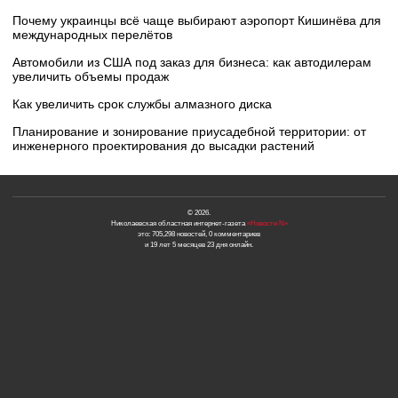
Почему украинцы всё чаще выбирают аэропорт Кишинёва для
международных перелётов
Автомобили из США под заказ для бизнеса: как автодилерам
увеличить объемы продаж
Как увеличить срок службы алмазного диска
Планирование и зонирование приусадебной территории: от
инженерного проектирования до высадки растений
© 2026.
Николаевская областная интернет-газета
«Новости N»
это: 705,298 новостей, 0 комментариев
и 19 лет 5 месяцев 23 дня онлайн.