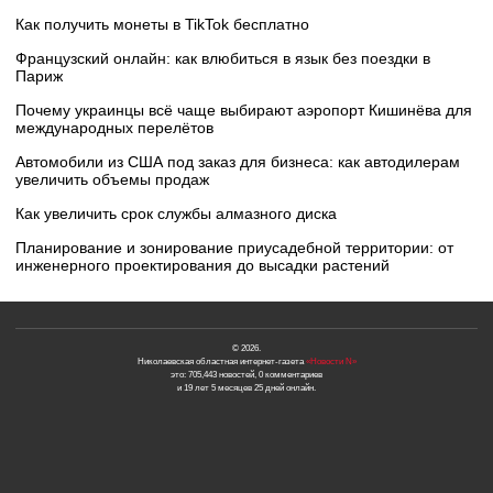
Как получить монеты в TikTok бесплатно
Французский онлайн: как влюбиться в язык без поездки в
Париж
Почему украинцы всё чаще выбирают аэропорт Кишинёва для
международных перелётов
Автомобили из США под заказ для бизнеса: как автодилерам
увеличить объемы продаж
Как увеличить срок службы алмазного диска
Планирование и зонирование приусадебной территории: от
инженерного проектирования до высадки растений
© 2026.
Николаевская областная интернет-газета
«Новости N»
это: 705,443 новостей, 0 комментариев
и 19 лет 5 месяцев 25 дней онлайн.