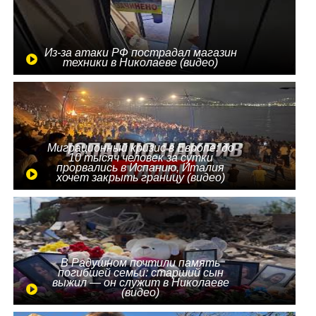
Из-за атаки РФ пострадал магазин
техники в Николаеве (видео)
Миграционный кризис в Европе: до
10 тысяч человек за сутки
прорвались в Испанию, Италия
хочет закрыть границу (видео)
В Радушном почтили память
погибшей семьи: старший сын
выжил — он служит в Николаеве
(видео)