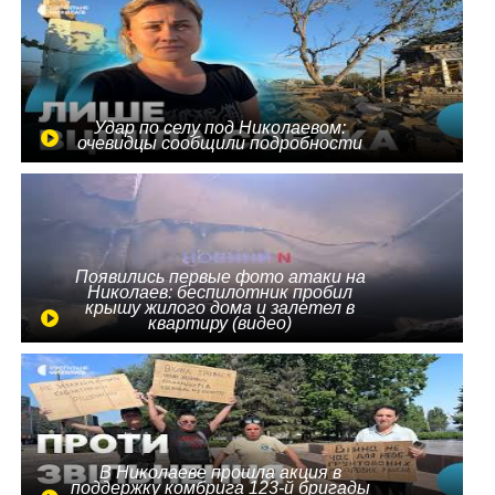
Удар по селу под Николаевом:
очевидцы сообщили подробности
Появились первые фото атаки на
Николаев: беспилотник пробил
крышу жилого дома и залетел в
квартиру (видео)
В Николаеве прошла акция в
поддержку комбрига 123-й бригады