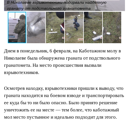
В Николаеве взрывотехники подорвали найденную
гранату от подствольного гранатомета
Днем в понедельник, 6 февраля, на Каботажном молу в
Николаеве была обнаружена граната от подствольного
гранатомета. На место происшествия вызвали
взрывотехников.
Осмотрев находку, взрывотехники пришли к выводу, что
граната находится на боевом взводе и транспортировать
ее куда бы то ни было опасно. Было принято решение
уничтожить ее на месте — тем более, что каботажный
мол место пустынное и идеально подходит для этого.