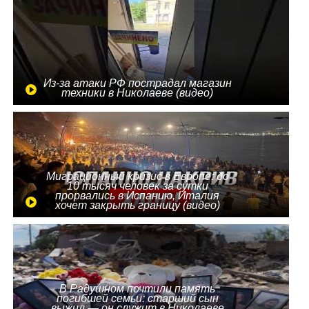
Из-за атаки РФ пострадал магазин
техники в Николаеве (видео)
Миграционный кризис в Европе: до
10 тысяч человек за сутки
прорвались в Испанию, Италия
хочет закрыть границу (видео)
В Радушном почтили память
погибшей семьи: старший сын
выжил — он служит в Николаеве