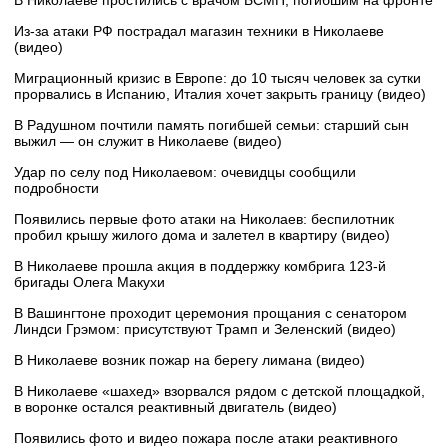
В Николаеве простились с врачом БСМП, погибшим на фронте
Из-за атаки РФ пострадал магазин техники в Николаеве
(видео)
Миграционный кризис в Европе: до 10 тысяч человек за сутки
прорвались в Испанию, Италия хочет закрыть границу (видео)
В Радушном почтили память погибшей семьи: старший сын
выжил — он служит в Николаеве (видео)
Удар по селу под Николаевом: очевидцы сообщили
подробности
Появились первые фото атаки на Николаев: беспилотник
пробил крышу жилого дома и залетел в квартиру (видео)
В Николаеве прошла акция в поддержку комбрига 123-й
бригады Олега Макухи
В Вашингтоне проходит церемония прощания с сенатором
Линдси Грэмом: присутствуют Трамп и Зеленский (видео)
В Николаеве возник пожар на берегу лимана (видео)
В Николаеве «шахед» взорвался рядом с детской площадкой,
в воронке остался реактивный двигатель (видео)
Появились фото и видео пожара после атаки реактивного