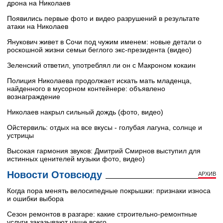
дрона на Николаев
Появились первые фото и видео разрушений в результате
атаки на Николаев
Янукович живет в Сочи под чужим именем: новые детали о
роскошной жизни семьи беглого экс-президента (видео)
Зеленский ответил, употреблял ли он с Макроном кокаин
Полиция Николаева продолжает искать мать младенца,
найденного в мусорном контейнере: объявлено
вознаграждение
Николаев накрыл сильный дождь (фото, видео)
Ойстервиль: отдых на все вкусы - голубая лагуна, солнце и
устрицы
Высокая гармония звуков: Дмитрий Смирнов выступил для
истинных ценителей музыки фото, видео)
Новости Отовсюду
АРХИВ
Когда пора менять велосипедные покрышки: признаки износа
и ошибки выбора
Сезон ремонтов в разгаре: какие строительно-ремонтные
услуги заказывают чаще всего