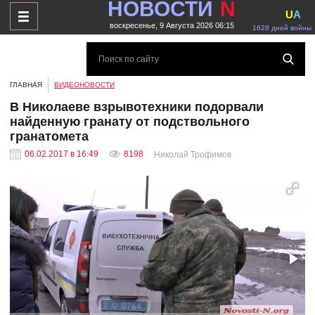
НОВОСТИ
N
U
A
воскресенье, 9 Августа 2026 06:15
1628 дней войны
ГЛАВНАЯ
ВИДЕОНОВОСТИ
В Николаеве взрывотехники подорвали
найденную гранату от подствольного
гранатомета
06.02.2017 в 16:49
8198
Николай Трофимов