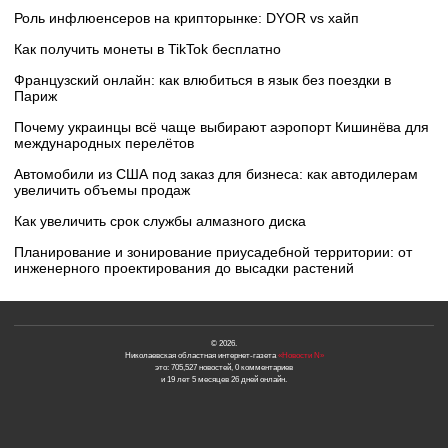
Роль инфлюенсеров на крипторынке: DYOR vs хайп
Как получить монеты в TikTok бесплатно
Французский онлайн: как влюбиться в язык без поездки в
Париж
Почему украинцы всё чаще выбирают аэропорт Кишинёва для
международных перелётов
Автомобили из США под заказ для бизнеса: как автодилерам
увеличить объемы продаж
Как увеличить срок службы алмазного диска
Планирование и зонирование приусадебной территории: от
инженерного проектирования до высадки растений
© 2026.
Николаевская областная интернет-газета
«Новости N»
это: 705,527 новостей, 0 комментариев
и 19 лет 5 месяцев 26 дней онлайн.