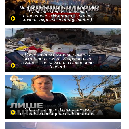
Миграционный кризис в Европе: до
10 тысяч человек за сутки
прорвались в Испанию, Италия
хочет закрыть границу (видео)
В Радушном почтили память
погибшей семьи: старший сын
выжил — он служит в Николаеве
(видео)
Удар по селу под Николаевом:
очевидцы сообщили подробности