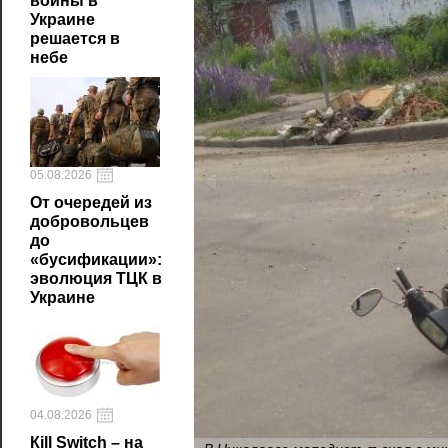
войны в
Украине
решается в
небе
05.08.2026
От очередей из
добровольцев
до
«бусификации»:
эволюция ТЦК в
Украине
04.08.2026
Кill Switch – на