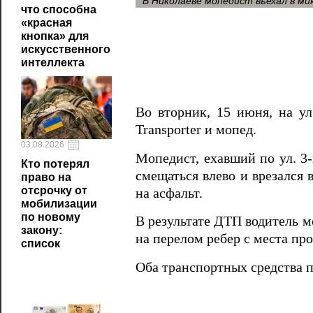
В Николаеве мопедист въехал в ми
что способна
«красная
кнопка» для
искусственного
интеллекта
Во вторник, 15 июня, на ул
Transporter и мопед.
03.08.2026
Мопедист, ехавший по ул. 3-
Кто потерял
смещаться влево и врезался 
право на
отсрочку от
на асфальт.
мобилизации
по новому
В результате ДТП водитель м
закону:
на перелом ребер с места про
список
Оба транспортных средства 