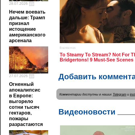
28.07.2026
Нечем воевать
дальше: Трамп
признал
истощение
американского
арсенала
Добавить коммент
27.07.2026
Огненный
апокалипсис
Комментарии доступны в наших
Telegram
и
ins
в Европе:
выгорело
сотни тысяч
Видеоновости
гектаров,
пожары
разрастаются