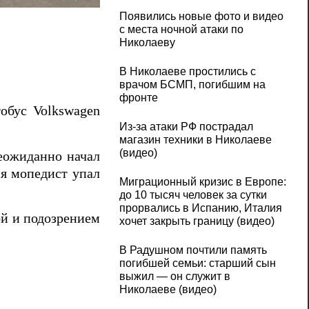
В Николаеве мопедист въехал в микроавт
Появились новые фото и видео
с места ночной атаки по
Николаеву
В Николаеве простились с
врачом БСМП, погибшим на
фронте
обус Volkswagen
Из-за атаки РФ пострадал
магазин техники в Николаеве
(видео)
неожиданно начал
ия мопедист упал
Миграционный кризис в Европе:
до 10 тысяч человек за сутки
прорвались в Испанию, Италия
ой и подозрением
хочет закрыть границу (видео)
В Радушном почтили память
погибшей семьи: старший сын
выжил — он служит в
Николаеве (видео)