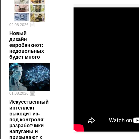
02.08.2026
Новый
дизайн
евробанкнот:
недовольных
будет много
01.08.2026
Искусственный
интеллект
выходит из-
под контроля:
разработчики
напуганы и
призывают к