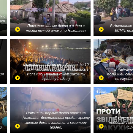
у»:
аки
в
Появились новые фото и видео с
В Николаеве
места ночной атаки по Николаеву
БСМП, по
Миграционный кризис в Европе: до 10
тысяч человек за сутки прорвались в
В Радушно
ин
Испанию, Италия хочет закрыть
погибшей семь
границу (видео)
— он служит
Появились первые фото атаки на
Николаев: беспилотник пробил крышу
В Николае
жилого дома и залетел в квартиру
поддержку ко
и
(видео)
Ол