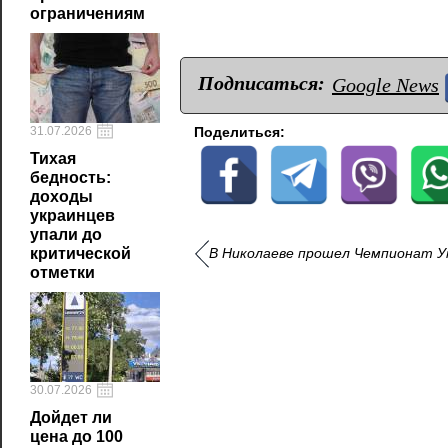
ограничениям
Подписаться:
Google News
31.07.2026
Поделиться:
Тихая
бедность:
доходы
украинцев
упали до
критической
В Николаеве прошел Чемпионат Ук
отметки
30.07.2026
Дойдет ли
цена до 100