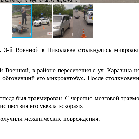
кроавтобус и очутился на асфальте
. 3-й Военной в Николаеве столкнулись микроавт
й Военной, в районе пересечения с ул. Каразина 
в обгонявший его микроавтобус. После столкновен
опеда был травмирован. С черепно-мозговой травм
исшествия его увезла «скорая».
получили механические повреждения.