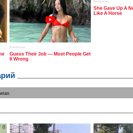
арий
tagram
.