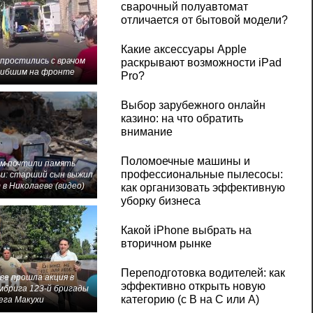
сварочный полуавтомат
отличается от бытовой модели?
Какие аксессуары Apple
 простились с врачом
раскрывают возможности iPad
гибшим на фронте
Pro?
Выбор зарубежного онлайн
казино: на что обратить
внимание
Поломоечные машины и
м почтили память
профессиональные пылесосы:
и: старший сын выжил
 в Николаеве (видео)
как организовать эффективную
уборку бизнеса
Какой iPhone выбрать на
вторичном рынке
Переподготовка водителей: как
ве прошла акция в
эффективно открыть новую
мбрига 123-й бригады
категорию (с B на C или А)
ега Макухи