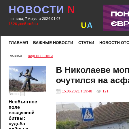
НОВОСТИ
N
пятница, 7 Августа 2026 01:07
U
A
1626 дней войны
ГЛАВНАЯ
ВАЖНЫЕ НОВОСТИ
СТАТЬИ
НОВОСТИ ОТ
ГЛАВНАЯ
ВИДЕОНОВОСТИ
В Николаеве моп
очутился на асф
15.06.2021 в 19:48
121
Вчера
Необъятное
поле
воздушной
битвы:
судьба