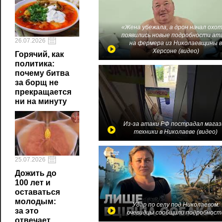
«Жена убежала, а дрон начал охот
появились новые подробности ат
26.07.2026
на фермера из Николаевщины 
Херсоне (видео)
Горячий, как
политика:
почему битва
за борщ не
прекращается
ни на минуту
Из-за атаки РФ пострадал магаз
техники в Николаеве (видео)
25.07.2026
Дожить до
100 лет и
оставаться
молодым:
Удар по селу под Николаевом:
за это
очевидцы сообщили подробност
отвечает