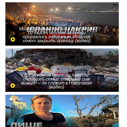
Миграционный кризис в Европе: до
10 тысяч человек за сутки
прорвались в Испанию, Италия
хочет закрыть границу (видео)
В Радушном почтили память
погибшей семьи: старший сын
выжил — он служит в Николаеве
(видео)