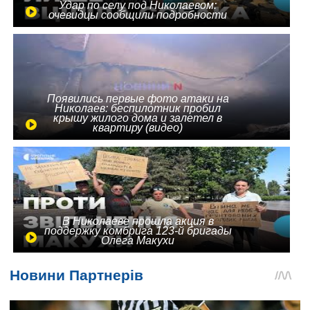
Удар по селу под Николаевом:
очевидцы сообщили подробности
Появились первые фото атаки на
Николаев: беспилотник пробил
крышу жилого дома и залетел в
квартиру (видео)
В Николаеве прошла акция в
поддержку комбрига 123-й бригады
Олега Макухи