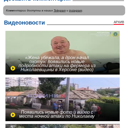
Комментарии доступны в наших
Telegram
и
instagram
.
Видеоновости
АРХИВ
«Жена убежала, а дрон начал
охоту»: появились новые
подробности атаки на фермера из
Николаевщины в Херсоне (видео)
Появились новые фото и видео с
места ночной атаки по Николаеву