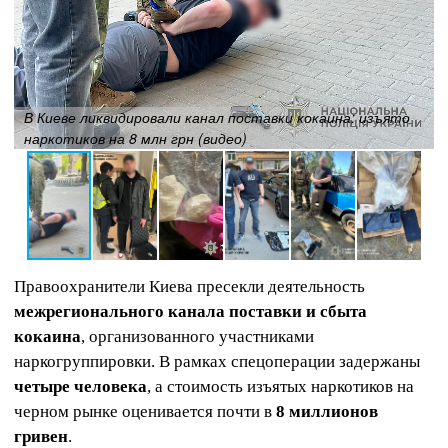
В Киеве ликвидировали канал поставки кокаина: изъято
наркотиков на 8 млн грн (видео)
Правоохранители Киева пресекли деятельность
межрегионального канала поставки и сбыта
кокаина
, организованного участниками
наркогруппировки. В рамках спецоперации задержаны
четыре человека
, а стоимость изъятых наркотиков на
черном рынке оценивается почти в
8 миллионов
гривен
.