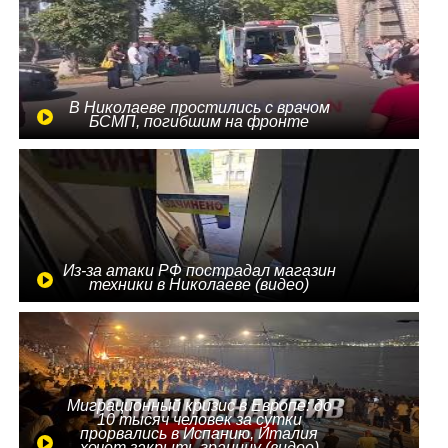
В Николаеве простились с врачом
БСМП, погибшим на фронте
Из-за атаки РФ пострадал магазин
техники в Николаеве (видео)
Миграционный кризис в Европе: до
10 тысяч человек за сутки
прорвались в Испанию, Италия
хочет закрыть границу (видео)