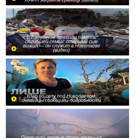
В Радушном почтили память
погибшей семьи: старший сын
выжил — он служит в Николаеве
(видео)
Удар по селу под Николаевом:
очевидцы сообщили подробности
Появились первые фото атаки на