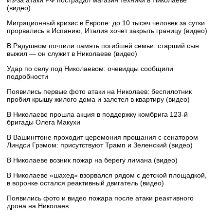
Из-за атаки РФ пострадал магазин техники в Николаеве
(видео)
Миграционный кризис в Европе: до 10 тысяч человек за сутки
прорвались в Испанию, Италия хочет закрыть границу (видео)
В Радушном почтили память погибшей семьи: старший сын
выжил — он служит в Николаеве (видео)
Удар по селу под Николаевом: очевидцы сообщили
подробности
Появились первые фото атаки на Николаев: беспилотник
пробил крышу жилого дома и залетел в квартиру (видео)
В Николаеве прошла акция в поддержку комбрига 123-й
бригады Олега Макухи
В Вашингтоне проходит церемония прощания с сенатором
Линдси Грэмом: присутствуют Трамп и Зеленский (видео)
В Николаеве возник пожар на берегу лимана (видео)
В Николаеве «шахед» взорвался рядом с детской площадкой,
в воронке остался реактивный двигатель (видео)
Появились фото и видео пожара после атаки реактивного
дрона на Николаев