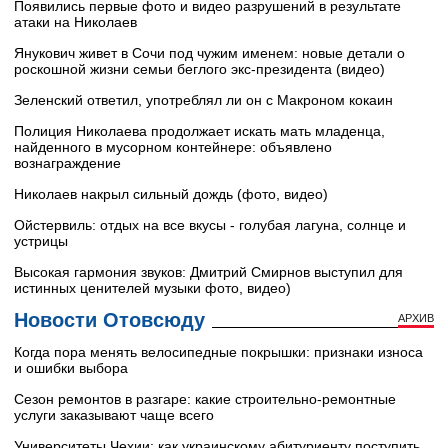
Появились первые фото и видео разрушений в результате
атаки на Николаев
Янукович живет в Сочи под чужим именем: новые детали о
роскошной жизни семьи беглого экс-президента (видео)
Зеленский ответил, употреблял ли он с Макроном кокаин
Полиция Николаева продолжает искать мать младенца,
найденного в мусорном контейнере: объявлено
вознаграждение
Николаев накрыл сильный дождь (фото, видео)
Ойстервиль: отдых на все вкусы - голубая лагуна, солнце и
устрицы
Высокая гармония звуков: Дмитрий Смирнов выступил для
истинных ценителей музыки фото, видео)
Новости Отовсюду
АРХИВ
Когда пора менять велосипедные покрышки: признаки износа
и ошибки выбора
Сезон ремонтов в разгаре: какие строительно-ремонтные
услуги заказывают чаще всего
Университеты Чехии: как украинскому абитуриенту поступить