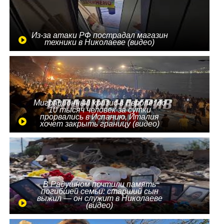
Из-за атаки РФ пострадал магазин
техники в Николаеве (видео)
Миграционный кризис в Европе: до
10 тысяч человек за сутки
прорвались в Испанию, Италия
хочет закрыть границу (видео)
В Радушном почтили память
погибшей семьи: старший сын
выжил — он служит в Николаеве
(видео)