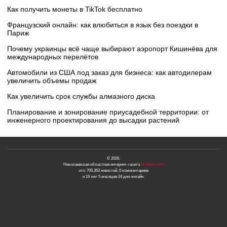
Как получить монеты в TikTok бесплатно
Французский онлайн: как влюбиться в язык без поездки в
Париж
Почему украинцы всё чаще выбирают аэропорт Кишинёва для
международных перелётов
Автомобили из США под заказ для бизнеса: как автодилерам
увеличить объемы продаж
Как увеличить срок службы алмазного диска
Планирование и зонирование приусадебной территории: от
инженерного проектирования до высадки растений
© 2026.
Николаевская областная интернет-газета
«Новости N»
это: 705,352 новостей, 0 комментариев
и 19 лет 5 месяцев 24 дня онлайн.