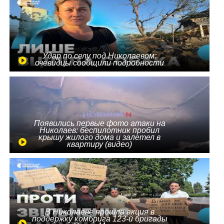
Удар по селу под Николаевом:
очевидцы сообщили подробности
Появились первые фото атаки на
Николаев: беспилотник пробил
крышу жилого дома и залетел в
квартиру (видео)
В Николаеве прошла акция в
поддержку комбрига 123-й бригады