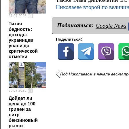
Николаеве второй по величин
31.07.2026
Тихая
Подписаться:
Google News
бедность:
доходы
Поделиться:
украинцев
упали до
критической
отметки
Под Николаевом в начале весны пр
30.07.2026
Дойдет ли
цена до 100
гривен за
литр:
бензиновый
рынок