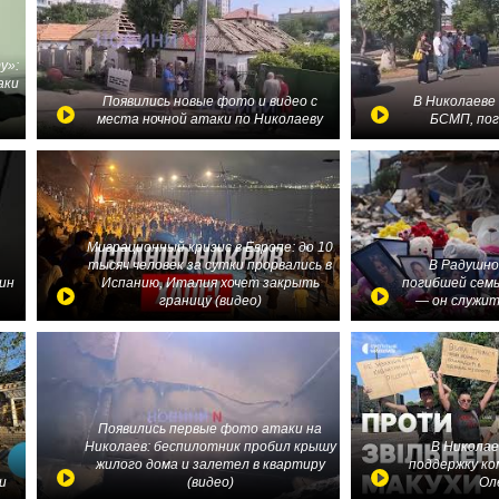
у»:
аки
в
Появились новые фото и видео с
В Николаеве
места ночной атаки по Николаеву
БСМП, по
Миграционный кризис в Европе: до 10
тысяч человек за сутки прорвались в
В Радушно
ин
Испанию, Италия хочет закрыть
погибшей семь
границу (видео)
— он служит
Появились первые фото атаки на
Николаев: беспилотник пробил крышу
В Николае
жилого дома и залетел в квартиру
поддержку ко
и
(видео)
Ол