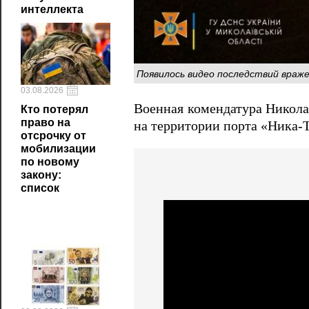
интеллекта
Появилось видео последствий враж
03.08.2026
Военная комендатура Николае
Кто потерял
право на
на территории порта «Ника-Т
отсрочку от
мобилизации
по новому
закону:
список