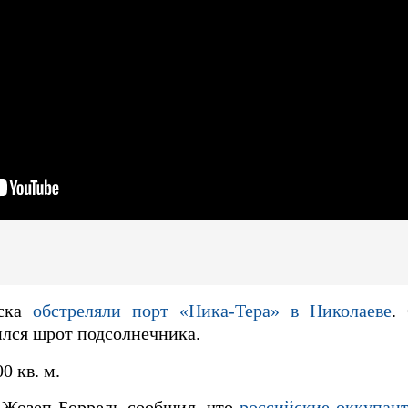
йска
обстреляли порт «Ника-Тера» в Николаеве
.
ился шрот подсолнечника.
0 кв. м.
 Жозеп Боррель сообщил, что
российские оккупан