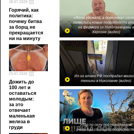
26.07.2026
Горячий, как
политика:
«Жена убежала, а дрон начал охот
почему битва
появились новые подробности ат
за борщ не
на фермера из Николаевщины 
Херсоне (видео)
прекращается
ни на минуту
25.07.2026
Из-за атаки РФ пострадал магаз
техники в Николаеве (видео)
Дожить до
100 лет и
оставаться
молодым:
за это
отвечает
маленькая
железа в
Удар по селу под Николаевом:
груди
очевидцы сообщили подробност