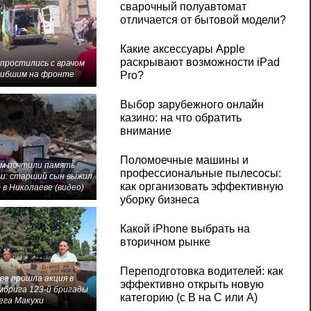
сварочный полуавтомат
отличается от бытовой модели?
Какие аксессуары Apple
раскрывают возможности iPad
 простились с врачом
гибшим на фронте
Pro?
Выбор зарубежного онлайн
казино: на что обратить
внимание
Поломоечные машины и
м почтили память
профессиональные пылесосы:
и: старший сын выжил
как организовать эффективную
 в Николаеве (видео)
уборку бизнеса
Какой iPhone выбрать на
вторичном рынке
Переподготовка водителей: как
ве прошла акция в
эффективно открыть новую
мбрига 123-й бригады
категорию (с B на C или А)
ега Макухи