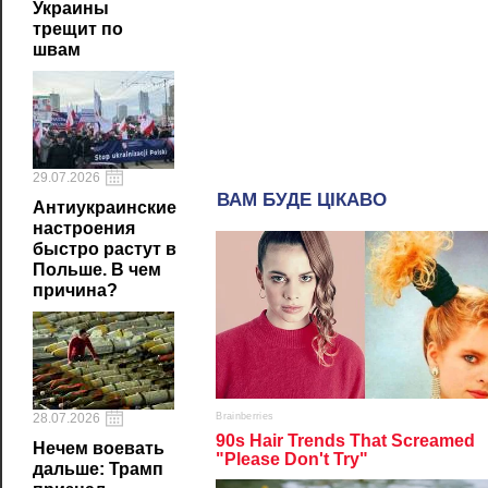
Украины
трещит по
швам
29.07.2026
Антиукраинские
настроения
быстро растут в
Польше. В чем
причина?
28.07.2026
Нечем воевать
дальше: Трамп