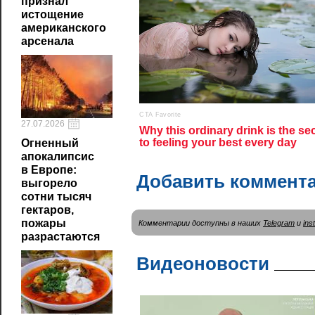
признал
истощение
американского
арсенала
27.07.2026
Огненный
апокалипсис
в Европе:
Добавить коммент
выгорело
сотни тысяч
гектаров,
пожары
Комментарии доступны в наших
Telegram
и
ins
разрастаются
Видеоновости