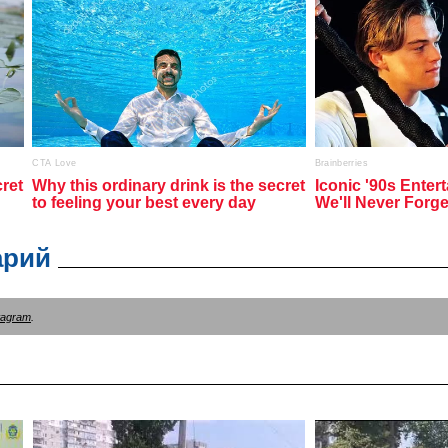
арий
tagram
.