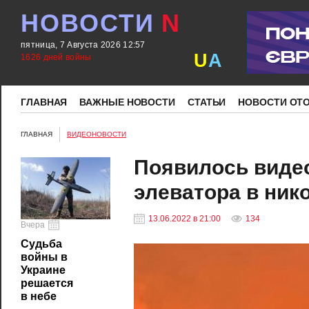
НОВОСТИ
N
пятница, 7 Августа 2026 12:57
U
A
1626 дней войны
ГЛАВНАЯ
ВАЖНЫЕ НОВОСТИ
СТАТЬИ
НОВОСТИ ОТ
ГЛАВНАЯ
ВИДЕОНОВОСТИ
Появилось видео
элеватора в ник
13.06.2022 в 21:00
134
Вчера
Судьба
войны в
Украине
решается
в небе