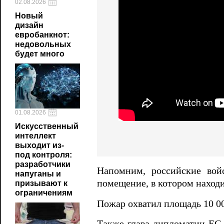
02.08.2026
Новый
дизайн
евробанкнот:
недовольных
будет много
01.08.2026
Искусственный
интеллект
выходит из-
под контроля:
разработчики
Напомним, российские во
напуганы и
помещение, в котором наход
призывают к
ограничениям
Пожар охватил площадь 10 00
Также глава дипломатии ЕС