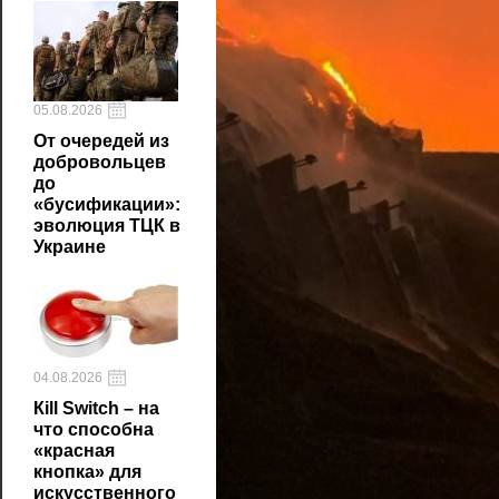
05.08.2026
От очередей из
добровольцев
до
«бусификации»:
эволюция ТЦК в
Украине
04.08.2026
Кill Switch – на
что способна
«красная
кнопка» для
искусственного