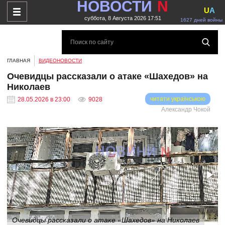
НОВОСТИ
N
U
A
суббота, 8 Августа 2026 17:51
1627 дней войны
ГЛАВНАЯ
ВИДЕОНОВОСТИ
Очевидцы рассказали о атаке «Шахедов» на
Николаев
читати українською
28.05.2026 в 23:00
9028
Александр Чокой
Очевидцы рассказали о атаке «Шахедов» на Николаев