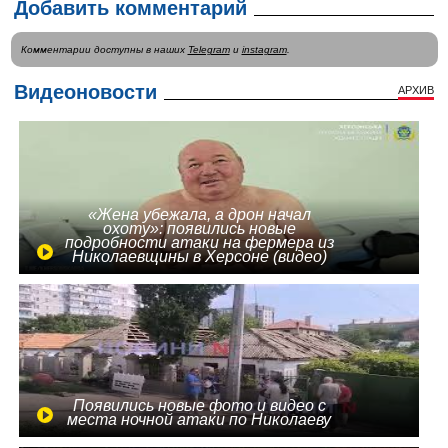
Добавить комментарий
Комментарии доступны в наших
Telegram
и
instagram
.
Видеоновости
АРХИВ
«Жена убежала, а дрон начал
охоту»: появились новые
подробности атаки на фермера из
Николаевщины в Херсоне (видео)
Появились новые фото и видео с
места ночной атаки по Николаеву