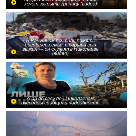
хочет закрыть границу (видео)
В Радушном почтили память
погибшей семьи: старший сын
выжил — он служит в Николаеве
(видео)
Удар по селу под Николаевом:
очевидцы сообщили подробности