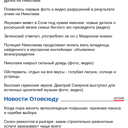
дрона на Николаев
Появились первые фото и видео разрушений в результате
атаки на Николаев
Янукович живет в Сочи под чужим именем: новые детали о
роскошной жизни семьи беглого экс-президента (видео)
Зеленский ответил, употреблял ли он с Макроном кокаин
Полиция Николаева продолжает искать мать младенца,
найденного в мусорном контейнере: объявлено
вознаграждение
Николаев накрыл сильный дождь (фото, видео)
Ойстервиль: отдых на все вкусы - голубая лагуна, солнце и
устрицы
Высокая гармония звуков: Дмитрий Смирнов выступил для
истинных ценителей музыки фото, видео)
Новости Отовсюду
АРХИВ
Когда пора менять велосипедные покрышки: признаки износа
и ошибки выбора
Сезон ремонтов в разгаре: какие строительно-ремонтные
услуги заказывают чаще всего