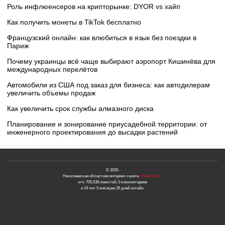
Роль инфлюенсеров на крипторынке: DYOR vs хайп
Как получить монеты в TikTok бесплатно
Французский онлайн: как влюбиться в язык без поездки в
Париж
Почему украинцы всё чаще выбирают аэропорт Кишинёва для
международных перелётов
Автомобили из США под заказ для бизнеса: как автодилерам
увеличить объемы продаж
Как увеличить срок службы алмазного диска
Планирование и зонирование приусадебной территории: от
инженерного проектирования до высадки растений
© 2026.
Николаевская областная интернет-газета
«Новости N»
это: 705,538 новостей, 0 комментариев
и 19 лет 5 месяцев 26 дней онлайн.