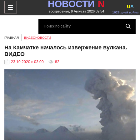
НОВОСТИ
N
U
A
воскресенье, 9 Августа 2026 09:54
1628 дней войны
ГЛАВНАЯ
ВИДЕОНОВОСТИ
На Камчатке началось извержение вулкана.
ВИДЕО
23.10.2020 в 03:00
82