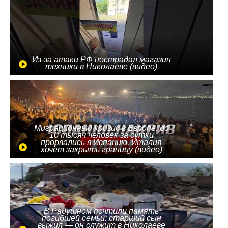
Из-за атаки РФ пострадал магазин
техники в Николаеве (видео)
Миграционный кризис в Европе: до
10 тысяч человек за сутки
прорвались в Испанию, Италия
хочет закрыть границу (видео)
В Радушном почтили память
погибшей семьи: старший сын
выжил — он служит в Николаеве