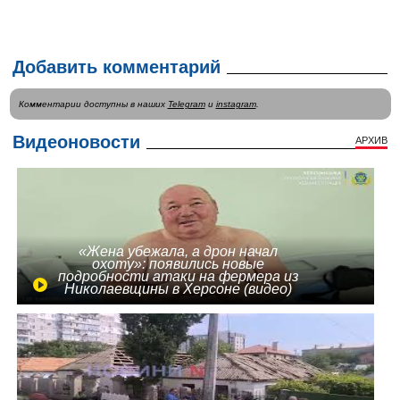
Добавить комментарий
Комментарии доступны в наших
Telegram
и
instagram
.
Видеоновости
АРХИВ
«Жена убежала, а дрон начал
охоту»: появились новые
подробности атаки на фермера из
Николаевщины в Херсоне (видео)