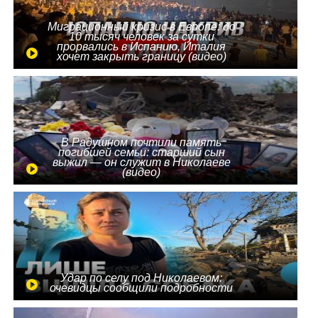
Миграционный кризис в Европе: до
10 тысяч человек за сутки
прорвались в Испанию, Италия
хочет закрыть границу (видео)
В Радушном почтили память
погибшей семьи: старший сын
выжил — он служит в Николаеве
(видео)
Удар по селу под Николаевом:
очевидцы сообщили подробности