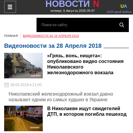
НОВОСТИ
N
U
A
четверг, 6 Августа 2026 05:47
1625 дней войны
ГЛАВНАЯ
ВИДЕОНОВОСТИ ЗА 28 АПРЕЛЯ 2018
Видеоновости за 28 Апреля 2018
«Грязь, вонь, нищета»:
опубликовано видео состояния
Николаевского
железнодорожного вокзала
28.04.2018 в 21:00
Николаевский железнодорожный вокзал давно
называют одним из самых худших в Украине
В Николаеве ищут свидетелей
ДТП, в котором погибла пешеход