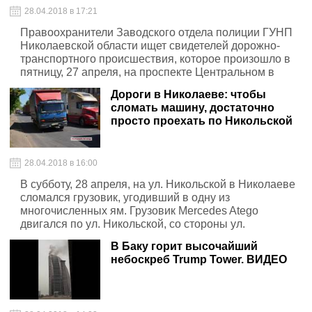
28.04.2018 в 17:21
Правоохранители Заводского отдела полиции ГУНП
Николаевской области ищет свидетелей дорожно-
транспортного происшествия, которое произошло в
пятницу, 27 апреля, на проспекте Центральном в
Николаеве
Дороги в Николаеве: чтобы
сломать машину, достаточно
просто проехать по Никольской
28.04.2018 в 16:00
В субботу, 28 апреля, на ул. Никольской в Николаеве
сломался грузовик, угодивший в одну из
многочисленных ям. Грузовик Mercedes Atego
двигался по ул. Никольской, со стороны ул.
Артиллерийской, в направлении ул. Большой
В Баку горит высочайший
Морской
небоскреб Trump Tower. ВИДЕО