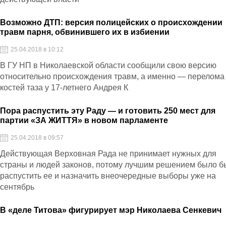
Возможно ДТП: версия полицейских о происхождении
травм парня, обвинившего их в избиении
25.04.2018 в 10:12
В ГУ НП в Николаевской области сообщили свою версию
относительно происхождения травм, а именно — перелома
костей таза у 17-летнего Андрея К
Пора распустить эту Раду — и готовить 250 мест для
партии «ЗА ЖИТТЯ» в новом парламенте
25.04.2018 в 09:57
Действующая Верховная Рада не принимает нужных для
страны и людей законов, потому лучшим решением было б
распустить ее и назначить внеочередные выборы уже на
сентябрь
В «деле Титова» фигурирует мэр Николаева Сенкевич