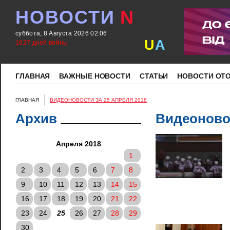
НОВОСТИ
N
суббота, 8 Августа 2026 02:06
U
A
1627 дней войны
ГЛАВНАЯ
ВАЖНЫЕ НОВОСТИ
СТАТЬИ
НОВОСТИ ОТ
ГЛАВНАЯ
ВИДЕОНОВОСТИ ЗА 25 АПРЕЛЯ 2018
Архив
Видеоновос
Апреля 2018
1
2
3
4
5
6
7
8
9
10
11
12
13
14
15
16
17
18
19
20
21
22
23
24
25
26
27
28
29
30