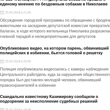
единому мнению по бездомным собакам в Николаеве
25.04.2018 в 21:00
Обсуждение городской программы по обращению с бродяч
животными на заседании депутатской комиссии превратило
балаган, в ходе которого жительница Николаева разразила
гневной тирадой и нелицеприятными для депутатов
высказываниями
Опубликовано видео, на котором парень, обвинивший
полицейских в избиении, бьется головой о решетку
25.04.2018 в 20:50
Полиция опубликовала видеозапись с камеры наблюдения
Центрального райотдела, куда за нарушения общественног
порядка был доставлен молодой человек, обвинивший
правоохранителей в избиении
Скандально известному Казимирову сообщили о
подозрении за неисполнение судебных решений
25.04.2018 в 19:38