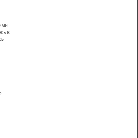
ими
сь в
сь
о