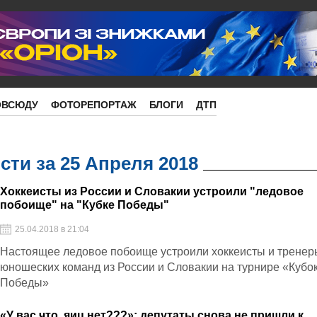
ОВСЮДУ
ФОТОРЕПОРТАЖ
БЛОГИ
ДТП
ти за 25 Апреля 2018
Хоккеисты из России и Словакии устроили "ледовое
побоище" на "Кубке Победы"
25.04.2018 в 21:04
Настоящее ледовое побоище устроили хоккеисты и тренер
юношеских команд из России и Словакии на турнире «Кубо
Победы»
«У вас что, яиц нет???»: депутаты снова не пришли к