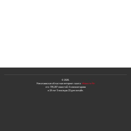
© 2026.
Николаевская областная интернет-газета
«Новости N»
это: 705,287 новостей, 0 комментариев
и 19 лет 5 месяцев 23 дня онлайн.