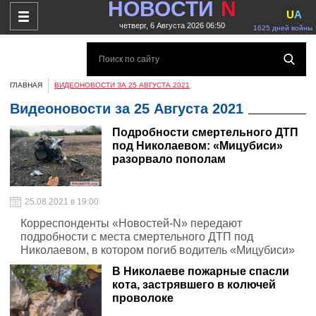
НОВОСТИ
N
U
A
четверг, 6 Августа 2026 06:50
1625 дней войны
ГЛАВНАЯ
ВИДЕОНОВОСТИ ЗА 25 АВГУСТА 2021
Видеоновости за 25 Августа 2021
Подробности смертельного ДТП
под Николаевом: «Мицубиси»
разорвало пополам
25.08.2021 в 19:00
Корреспонденты «Новостей-N» передают
подробности с места смертельного ДТП под
Николаевом, в котором погиб водитель «Мицубиси»
В Николаеве пожарные спасли
кота, застрявшего в колючей
проволоке