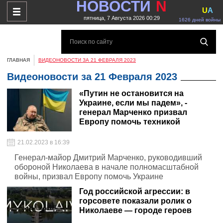
НОВОСТИ
N
U
A
пятница, 7 Августа 2026 00:29
1626 дней войны
ГЛАВНАЯ
ВИДЕОНОВОСТИ ЗА 21 ФЕВРАЛЯ 2023
Видеоновости за 21 Февраля 2023
«Путин не остановится на
Украине, если мы падем», -
генерал Марченко призвал
Европу помочь техникой
21.02.2023 в 16:39
Генерал-майор Дмитрий Марченко, руководивший
обороной Николаева в начале полномасштабной
войны, призвал Европу помочь Украине
Год российской агрессии: в
горсовете показали ролик о
Николаеве — городе героев