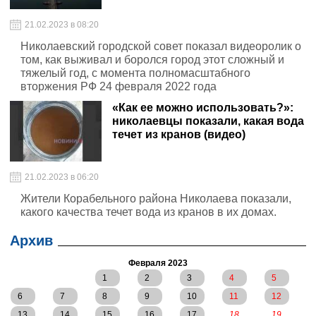
21.02.2023 в 08:20
Николаевский городской совет показал видеоролик о
том, как выживал и боролся город этот сложный и
тяжелый год, с момента полномасштабного
вторжения РФ 24 февраля 2022 года
«Как ее можно использовать?»:
николаевцы показали, какая вода
течет из кранов (видео)
21.02.2023 в 06:20
Жители Корабельного района Николаева показали,
какого качества течет вода из кранов в их домах.
Архив
Февраля 2023
1
2
3
4
5
6
7
8
9
10
11
12
13
14
15
16
17
18
19