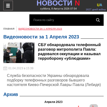
НОВОСТИ
N
U
A
суббота, 8 Августа 2026 07:54
1627 дней войны
ГЛАВНАЯ
ВИДЕОНОВОСТИ ЗА 1 АПРЕЛЯ 2023
Видеоновости за 1 Апреля 2023
СБУ обнародовала телефонный
разговор митрополита Павла:
радовался оккупации и называл
терроборону «ублюдками»
01.04.2023 в 15:39
Служба безопасности Украины обнародовала
подборку телефонных разговоров бывшего
настоятеля Киево-Печерской Лавры Павла (Лебидя)
Архив
Апреля 2023