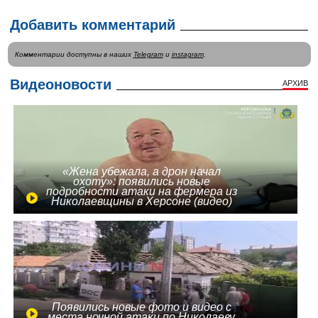
Добавить комментарий
Комментарии доступны в наших
Telegram
и
instagram
.
Видеоновости
АРХИВ
«Жена убежала, а дрон начал
охоту»: появились новые
подробности атаки на фермера из
Николаевщины в Херсоне (видео)
Появились новые фото и видео с
места ночной атаки по Николаеву