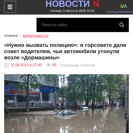
НОВОСТИ
N
U
A
четверг, 6 Августа 2026 16:51
1625 дней войны
ГЛАВНАЯ
ВИДЕОНОВОСТИ
«Нужно вызвать полицию»: в горсовете дали
совет водителям, чьи автомобили утонули
возле «Дормашины»
15.06.2021 в 22:40
93
Александр Пепелов