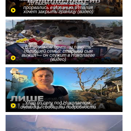
10 тысяч человек за сутки
прорвались в Испанию, Италия
хочет закрыть границу (видео)
В Радушном почтили память
погибшей семьи: старший сын
выжил — он служит в Николаеве
(видео)
Удар по селу под Николаевом:
очевидцы сообщили подробности