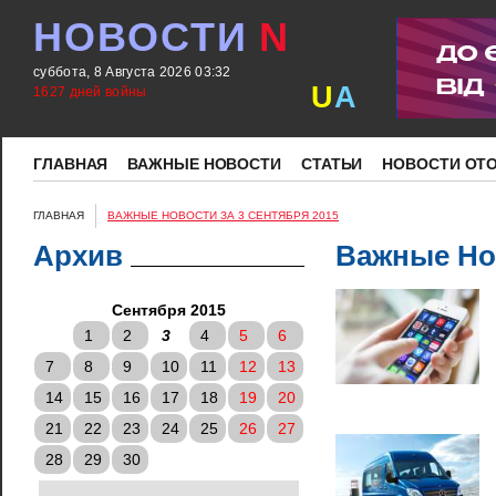
НОВОСТИ
N
суббота, 8 Августа 2026 03:32
U
A
1627 дней войны
ГЛАВНАЯ
ВАЖНЫЕ НОВОСТИ
СТАТЬИ
НОВОСТИ ОТ
ГЛАВНАЯ
ВАЖНЫЕ НОВОСТИ ЗА 3 СЕНТЯБРЯ 2015
Архив
Важные Нов
Сентября 2015
1
2
3
4
5
6
7
8
9
10
11
12
13
14
15
16
17
18
19
20
21
22
23
24
25
26
27
28
29
30