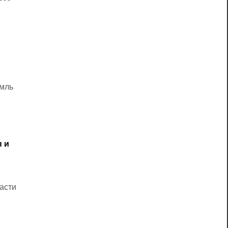
емль
ы и
асти