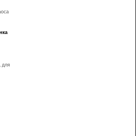
аоса
нка
, для