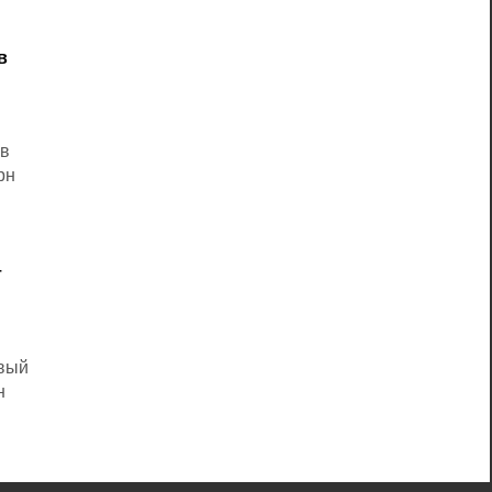
в
 в
рн
т
овый
н