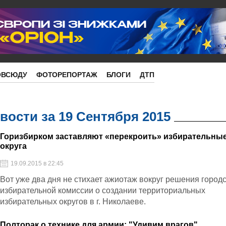
ОВСЮДУ
ФОТОРЕПОРТАЖ
БЛОГИ
ДТП
ости за 19 Сентября 2015
Горизбирком заставляют «перекроить» избирательны
округа
19.09.2015 в 22:45
Вот уже два дня не стихает ажиотаж вокруг решения город
избирательной комиссии о создании территориальных
избирательных округов в г. Николаеве.
Полторак о технике для армии: "Удивим врагов"