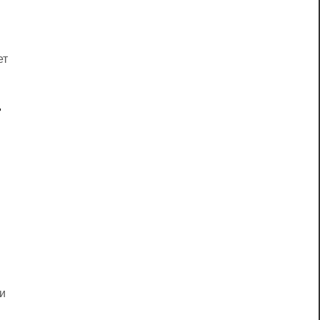
ет
ь
и