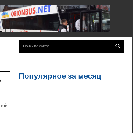
Популярное за месяц
е
ской