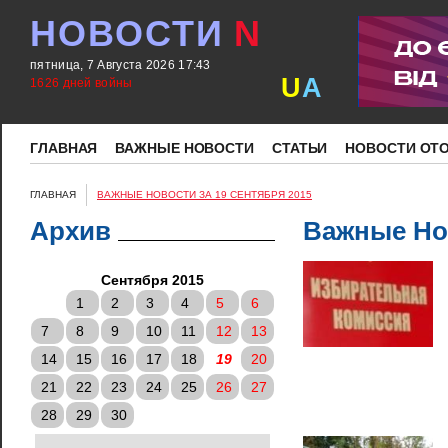
НОВОСТИ
N
пятница, 7 Августа 2026 17:43
U
A
1626 дней войны
ГЛАВНАЯ
ВАЖНЫЕ НОВОСТИ
СТАТЬИ
НОВОСТИ ОТ
ГЛАВНАЯ
ВАЖНЫЕ НОВОСТИ ЗА 19 СЕНТЯБРЯ 2015
Архив
Важные Нов
Сентября 2015
1
2
3
4
5
6
7
8
9
10
11
12
13
14
15
16
17
18
19
20
21
22
23
24
25
26
27
28
29
30